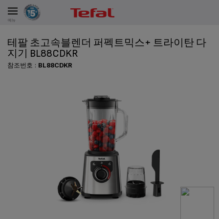
메뉴
테팔 초고속블렌더 퍼펙트믹스+ 트라이탄 다
비스
지기 BL88CDKR
참조번호 :
BL88CDKR