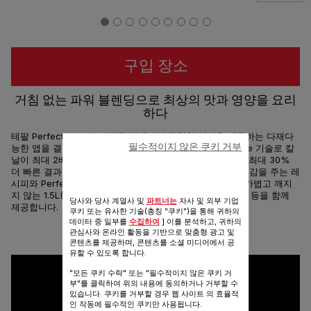
구입 장소
거침 없는 파워 블렌딩으로 최상의 맛과 영양을 요리
하다
테팔 PerfectMix +는 강력한 블렌딩과 무한한 영감을 제공하는 다재다
필수적이지 않은 쿠키 거부
능한 앱을 결합한 고속 블렌더입니다. 독점적인 Powelix Life 기술로 칼
날이 최대 2배 더 오래 지속되며*, 1200W의 강력한 모터로 최대 30%
더 빠른 결과를 제공합니다.** 무료 테팔 앱에서 150개의 영감을 주는 레
시피와 Perfect Mix 재료 조합 서비스 등을 발견해보세요. 가볍고 깨지
지 않는 1.5L(사용 가능 용량) 트라이탄 용기, 자동 프로그램 등을 함께
당사와 당사 계열사 및
파트너는
자사 및 외부 기업
제공합니다.
쿠키 또는 유사한 기술(총칭 "쿠키")을 통해 귀하의
데이터 중 일부를
수집하여
] 이를 분석하고, 귀하의
관심사와 온라인 활동을 기반으로 맞춤형 광고 및
공유
보내기
콘텐츠를 제공하며, 콘텐츠를 소셜 미디어에서 공
유할 수 있도록 합니다.
"모든 쿠키 수락" 또는 "필수적이지 않은 쿠키 거
부"를 클릭하여 위의 내용에 동의하거나 거부할 수
있습니다. 쿠키를 거부할 경우 웹 사이트 의 효율적
인 작동에 필수적인 쿠키만 사용됩니다.