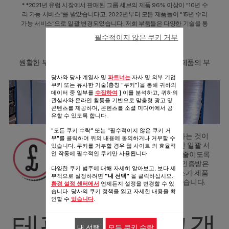
* *2021년 유럽 시장에서 판매된 그룹 세브의 제품 96% 이상이 "10년 수
리 가능 서비스"를 받았습니다고, 2022년부터 모든 제품들이 "15년 수리
가능 서비스"으로 일괄 변경되었습니다. 저희 부품들은 다양한 기술을 통
해 생산되고 있습니다.
필수적이지 않은 쿠키 거부
8.3
30,000
2
평의 창고에는
m
원활한 부품 수급을 위해 단종된 제품을 포함한 모든 제품의 부
품을 보유하고 있습니다.
당사와 당사 계열사 및
파트너는
자사 및 외부 기업
쿠키 또는 유사한 기술(총칭 "쿠키")을 통해 귀하의
데이터 중 일부를
수집하여
] 이를 분석하고, 귀하의
관심사와 온라인 활동을 기반으로 맞춤형 광고 및
콘텐츠를 제공하며, 콘텐츠를 소셜 미디어에서 공
유할 수 있도록 합니다.
"모든 쿠키 수락" 또는 "필수적이지 않은 쿠키 거
제품을 새로 구입하는 것보다 수리하는 것이
부"를 클릭하여 위의 내용에 동의하거나 거부할 수
더 경제적입니다.
부품 가격을 포함한 일괄 서
있습니다. 쿠키를 거부할 경우 웹 사이트 의 효율적
비스 체계를 통해, 수리 비용 부담을 줄이도록
인 작동에 필수적인 쿠키만 사용됩니다.
노력하고 있습니다. 또, 공식적으로 인증받은
다양한 쿠키 범주에 대해 자세히 알아보고, 보다 세
정식 부품들만 사용하여 수리 서비스가 제품
부적으로 설정하려면
"내 선택"
을 클릭하십시오.
의 품질이나 기능에 영향을 주지 않습니다.
환경 설정 센터에서
언제든지 설정을 변경할 수 있
습니다. 당사의 쿠키 정책을 읽고 자세한 내용을 확
인할 수
있습니다
.
테팔은 항상 고객
내 선택
모든 쿠키 수락