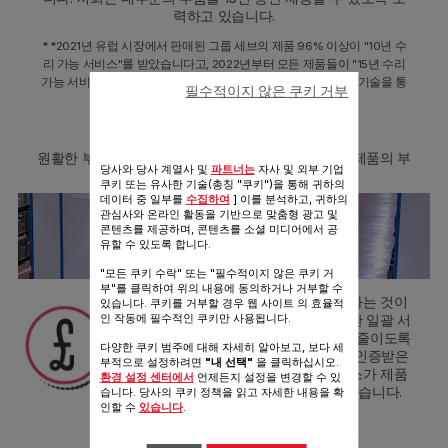
력하고 있습니다.
* *2021년 유럽 시장에서 판매된 그룹 세브의 제품 96% 이상이 "10년 수
리 가능 서비스"를 받았습니다고, 2022년부터 모든 제품들이 "15년 수리
가능 서비스"으로 일괄 변경되었습니다. 저희 부품들은 다양한 기술을 통
필수적이지 않은 쿠키 거부
해 생산되고 있습니다.
8.3
30,000
2
평의 창고에는
m
원활한 부품 수급을 위해 단종된 제품을 포함한 모든 제품의 부
당사와 당사 계열사 및
파트너는
자사 및 외부 기업
품을 보유하고 있습니다.
쿠키 또는 유사한 기술(총칭 "쿠키")을 통해 귀하의
데이터 중 일부를
수집하여
] 이를 분석하고, 귀하의
관심사와 온라인 활동을 기반으로 맞춤형 광고 및
콘텐츠를 제공하며, 콘텐츠를 소셜 미디어에서 공
유할 수 있도록 합니다.
"모든 쿠키 수락" 또는 "필수적이지 않은 쿠키 거
부"를 클릭하여 위의 내용에 동의하거나 거부할 수
제품을 새로 구입하는 것보다 수리하는 것이
있습니다. 쿠키를 거부할 경우 웹 사이트 의 효율적
더 경제적입니다.
부품 가격을 포함한 일괄 서
인 작동에 필수적인 쿠키만 사용됩니다.
비스 체계를 통해, 수리 비용 부담을 줄이도록
다양한 쿠키 범주에 대해 자세히 알아보고, 보다 세
노력하고 있습니다. 또, 공식적으로 인증받은
부적으로 설정하려면
"내 선택"
을 클릭하십시오.
정식 부품들만 사용하여 수리 서비스가 제품
환경 설정 센터에서
언제든지 설정을 변경할 수 있
의 품질이나 기능에 영향을 주지 않습니다.
습니다. 당사의 쿠키 정책을 읽고 자세한 내용을 확
인할 수
있습니다
.