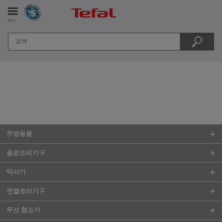
메뉴
비스
주방용품
음료조리기구
믹서기
전열조리기구
무선 청소기