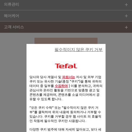
의류관리
헤어케어
고객 서비스
필수적이지 않은 쿠키 거부
당사와 당사 계열사 및
파트너는
자사 및 외부 기업
고객 지원 센터
쿠키 또는 유사한 기술(총칭 "쿠키")을 통해 귀하의
데이터 중 일부를
수집하여
] 이를 분석하고, 귀하의
메일문의
SEB2@GROUPESEB.COM
관심사와 온라인 활동을 기반으로 맞춤형 광고 및
대표번호 080-523-4711
상담시간 09:00 ~ 18:00
콘텐츠를 제공하며, 콘텐츠를 소셜 미디어에서 공
유할 수 있도록 합니다.
"모든 쿠키 수락" 또는 "필수적이지 않은 쿠키 거
부"를 클릭하여 위의 내용에 동의하거나 거부할 수
있습니다. 쿠키를 거부할 경우 웹 사이트 의 효율적
인 작동에 필수적인 쿠키만 사용됩니다.
다양한 쿠키 범주에 대해 자세히 알아보고, 보다 세