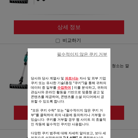
상세 정보
비교하기
테팔 무선청소기 엑스나노
필수적이지 않은 쿠키 거부
TY1131KO
1.9kg 초경량으로 손목은 가볍게 청소는 깔
끔하게!
당사와 당사 계열사 및
파트너는
자사 및 외부 기업
참조번호 :
TY1131KO
쿠키 또는 유사한 기술(총칭 "쿠키")을 통해 귀하의
데이터 중 일부를
수집하여
] 이를 분석하고, 귀하의
관심사와 온라인 활동을 기반으로 맞춤형 광고 및
콘텐츠를 제공하며, 콘텐츠를 소셜 미디어에서 공
유할 수 있도록 합니다.
"모든 쿠키 수락" 또는 "필수적이지 않은 쿠키 거
상세 정보
부"를 클릭하여 위의 내용에 동의하거나 거부할 수
있습니다. 쿠키를 거부할 경우 웹 사이트 의 효율적
인 작동에 필수적인 쿠키만 사용됩니다.
비교하기
다양한 쿠키 범주에 대해 자세히 알아보고, 보다 세
테팔 무선청소기 엑스나노
부적으로 설정하려면
"내 선택"
을 클릭하십시오.