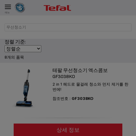
메뉴
무선청소기
비스
정렬 기준:
8개의 품목
테팔 무선청소기 엑스콤보
GF3038KO
2 in 1 헤드로 물걸레 청소와 먼지 제거를 한
번에!
참조번호 :
GF3038KO
상세 정보