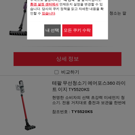
환경 설정 센터에서
언제든지 설정을 변경할 수 있
TY1132KO
습니다. 당사의 쿠키 정책을 읽고 자세한 내용을 확
1.9kg 초경량으로 손목은 가볍게 청소는 깔
인할 수
있습니다
.
끔하게!
참조번호 :
TY1132KO
내 선택
모든 쿠키 수락
상세 정보
비교하기
테팔 무선청소기 에어포스360 라이
트 이지 TY5520KS
현명한 소비자의 선택 초강력 미세먼지 청
소기. 전용 거치대로 충전과 보관을 한번에
참조번호 :
TY5520KS