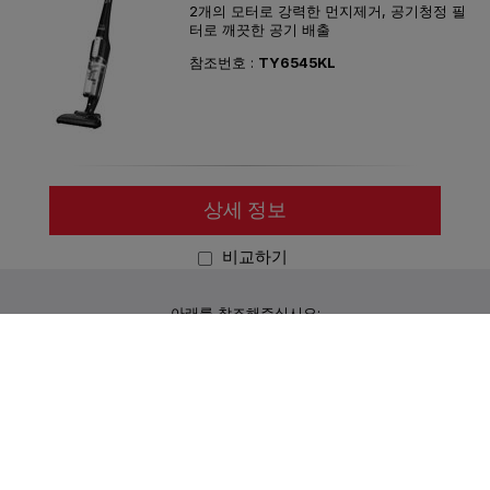
2개의 모터로 강력한 먼지제거, 공기청정 필
터로 깨끗한 공기 배출
참조번호 :
TY6545KL
상세 정보
비교하기
아래를 참조해주십시오:
고객 서비스
개인정보처리방침
그룹 세브
사이트맵
법적고지
웹사이트
|
한국어