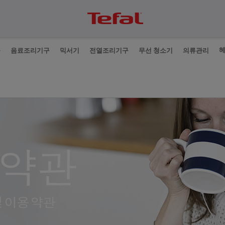
품
음료조리기구
믹서기
전열조리기구
무선 청소기
의류관리