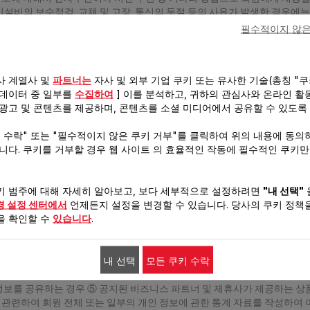
정보통신설비의 보수점검, 교체 및 고장, 통신의 두절 등의 사유가 발생한 경우
의한 서비스 중단의 경우에는 “회사”는 제7조에 정한 방법으로 이용자에게 통지합
필수적이지 않은
시간은 연중무휴 1일 24시간을 원칙으로 합니다. 2. "회사"는 불가피한 여건
을 변경 할 수 있습니다. 제 13 조 (광고주와의 거래) "회사”는 본 사이
하여 거래한 결과로써 발생하는 모든 손실과 손해에 대해 책임을 지지 않습니
사 계열사 및
파트너는
자사 및 외부 기업 쿠키 또는 유사한 기술(총칭 "쿠
게시, 게재, 전자메일 또는 달리 전송한 내용물에 대해 일체 민,형사상의 
 데이터 중 일부를
수집하여
] 이를 분석하고, 귀하의 관심사와 온라인 활
 수 있습니다. ① 다른 회원이나 타인을 비방하거나, 프라이버시를 침해하
 광고 및 콘텐츠를 제공하며, 콘텐츠를 소셜 미디어에서 공유할 수 있도록
정적인 운영에 지장을 주거나 줄 우려가 있는 경우 ③ 범죄적 행위에 관련된
권 등 기타 권리를 침해하는 내용인 경우 ⑤ 회사에서 규정한 게시기간을 
키 수락" 또는 "필수적이지 않은 쿠키 거부"를 클릭하여 위의 내용에 동의
 (게시물에 대한 권리 및 책임) 1. 본 사이트의 모든 게시물에 대한 저작권
습니다. 쿠키를 거부할 경우 웹 사이트 의 효율적인 작동에 필수적인 쿠키
. 2. 게시물에 대한 보호는 회사에서 하며, 회사의 허가 없이 타인에 의
키 범주에 대해 자세히 알아보고, 보다 세부적으로 설정하려면
"내 선택"
경 설정 센터에서
언제든지 설정을 변경할 수 있습니다. 당사의 쿠키 정책을
 회사는 법령과 이 약관이 금지하거나 미풍양속에 반하는 행위를 하지 않으며 이
을 확인할 수
있습니다
.
제공하는 데 최선을 다하여야 합니다. 2. 회사는 서비스 제공과 관련하여 취
는 배포할 수 없으며, 서비스관련 업무 이외의 상업적 목적으로 사용 할 수 
및 비밀보장에 관한 법률, 신용정보의 이용 및 보호에 관한 법률 ② 전기통
내 선택
모든 쿠키 수락
형사소송법 등 법령에 특별한 규정이 있는 경우 ③ 통계작성/학술연구 또는
로 제공하는 경우 ④ 이벤트 참여 및 기타 보다 나은 서비스 제공을 위하여 
정보를 공유하는 경우 ⑤ 공지된 비즈니스 파트너 및 제휴사가 제공하는 상품
 관련하여 회원 전체 또는 일부의 개인 정보에 관한 통계 자료를 작성하여 