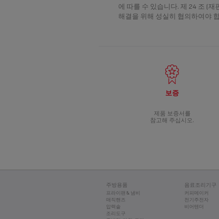
에 따를 수 있습니다. 제 24 조 
해결을 위해 성실히 협의하여야 합
보증
제품 보증서를
참고해 주십시오.
주방용품
음료조리기구
프라이팬 & 냄비
커피메이커
매직핸즈
전기주전자
압력솥
비어텐더
조리도구