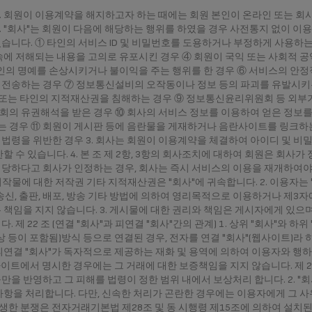
) 1. 회원이 이용계약을 해지하고자 하는 때에는 회원 본인이 온라인 또는 
2. "회사"는 회원이 다음에 해당하는 행위를 하였을 경우 사전통지 없이 
습니다. ① 타인의 서비스 ID 및 비밀번호를 도용하거나 부정하게 사용하는
속에 저해되는 내용을 고의로 유포시킨 경우 ④ 회원이 국익 또는 사회적 
타인의 명예를 손상시키거나 불이익을 주는 행위를 한 경우 ⑥ 서비스의 안
 전송하는 경우 ⑦ 정보통신설비의 오작동이나 정보 등의 파괴를 유발시키
원 또는 타인의 지적재산권을 침해하는 경우 ⑨ 정보통신윤리위원회 등 외
의 유권해석을 받은 경우 ⑩ 회사의 서비스 정보를 이용하여 얻은 정보를 
 경우 ⑪ 회원이 게시판 등에 음란물을 게재하거나 음란사이트를 링크하는 
법령을 위반한 경우 3. 회사는 회원이 이용계약을 체결하여 아이디 및 비
할 수 있습니다. 4. 본 조 제 2항, 3항의 회사조치에 대하여 회원은 회사가
정당하다고 회사가 인정하는 경우, 회사는 즉시 서비스의 이용을 재개하여야 합
한 저작물에 대한 저작권 기타 지적재산권은 "회사"에 귀속합니다. 2. 이용자
, 송신, 출판, 배포, 방송 기타 방법에 의하여 영리목적으로 이용하거나 제
 책임을 지지 않습니다. 3. 게시물에 대한 권리와 책임은 게시자에게 있으며
제 22 조 (연결 "회사"과 피연결 "회사"간의 관계) 1. 상위 "회사"와 하
상 등이 포함됨)방식 등으로 연결된 경우, 전자를 연결 "회사"(웹사이트)라 
"는 피연결 "회사"가 독자적으로 제공하는 재화 및 용역에 의하여 이용자와 
이트에서 명시한 경우에는 그 거래에 대한 보증책임을 지지 않습니다. 제 23 조
만을 반영하고 그 피해를 법령이 정한 범위 내에서 보상처리 합니다. 2. "
사항을 처리합니다. 다만, 신속한 처리가 곤란한 경우에는 이용자에게 그 사
에 발생한 분쟁은 전자거래기본법 제28조 및 동 시행령 제15조에 의하여 