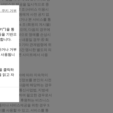
에는 서비스의 제공을 일시적으로 중
니다. 제 12 조 (서비스 이용시
 쿠키 거부
으로 인하여 회원에게 사전 공지 없
트에 게재되어 있거나 본 서비스를 통
다. 제 14 조 (회원의 게시물)
키")을 통
책임을 지지 않으며, 다음의 경우에
동을 기반으
거나, 중상모략으로 명예를 손상시
 합니다.
다고 인정되는 내용일 경우 ④ 회
초과한 경우 ⑥ 기타 관계법령에 위
하거나 거부
은 사전에 당사자간 명시한 별도의 의
만 사용됩니
해 게시물이 다른 사이트에서 사용
을 클릭하
 읽고 자
 약관이 정하는 바에 따라 지속적이
득한 회원의 개인정보를 본인의 사전
없습니다. 단, 다음에 해당하는 경우
신기본법, 전기통신사업법, 지방세
 시장조사를 위하여 필요한 경우로서
이벤트 주최 및 후원하는 비즈니스
이나 서비스제공을 위한 경우 3.
이를 사용할 수 있고, 서비스를 통