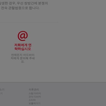
 발생한 경우, 우선 쌍방간에 분쟁의
을 전속 관할법원으로 합니다.
저희에게 연
락하십시오
언제든지 어드바이
저에게 문의해 주세
요.
소기
의류관리
소기
스팀 다리미
건식 다리미
스티머
보풀제거기