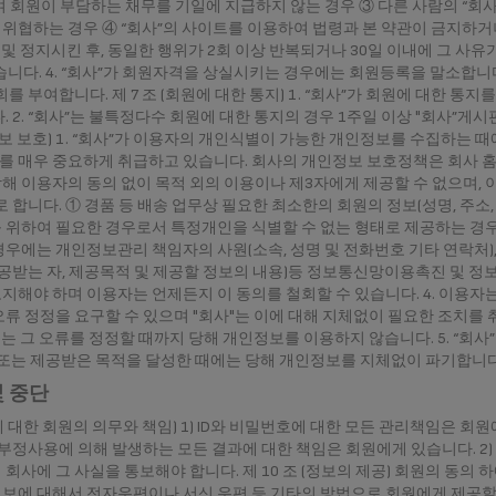
 회원이 부담하는 채무를 기일에 지급하지 않는 경우 ③ 다른 사람의 “회
위협하는 경우 ④ “회사”의 사이트를 이용하여 법령과 본 약관이 금지하
한 및 정지시킨 후, 동일한 행위가 2회 이상 반복되거나 30일 이내에 그 사
습니다. 4. “회사”가 회원자격을 상실시키는 경우에는 회원등록을 말소합니다
를 부여합니다. 제 7 조 (회원에 대한 통지) 1. “회사”가 회원에 대한 통지를
. 2. “회사”는 불특정다수 회원에 대한 통지의 경우 1주일 이상 "회사”
인 정보 보호) 1. “회사”가 이용자의 개인식별이 가능한 개인정보를 수집하는
를 매우 중요하게 취급하고 있습니다. 회사의 개인정보 보호정책은 회사 홈
당해 이용자의 동의 없이 목적 외의 이용이나 제3자에게 제공할 수 없으며, 이
로 합니다. ① 경품 등 배송 업무상 필요한 최소한의 회원의 정보(성명, 주소
위하여 필요한 경우로서 특정개인을 식별할 수 없는 형태로 제공하는 경우 3
우에는 개인정보관리 책임자의 사원(소속, 성명 및 전화번호 기타 연락처),
공받는 자, 제공목적 및 제공할 정보의 내용)등 정보통신망이용촉진 및 정보
해야 하며 이용자는 언제든지 이 동의를 철회할 수 있습니다. 4. 이용자는
오류 정정을 요구할 수 있으며 "회사"는 이에 대해 지체없이 필요한 조치를 
"는 그 오류를 정정할 때까지 당해 개인정보를 이용하지 않습니다. 5. “
또는 제공받은 목적을 달성한 때에는 당해 개인정보를 지체없이 파기합니다
및 중단
리에 대한 회원의 의무와 책임) 1) ID와 비밀번호에 대한 모든 관리책임은 
, 부정사용에 의해 발생하는 모든 결과에 대한 책임은 회원에게 있습니다. 2) 
회사에 그 사실을 통보해야 합니다. 제 10 조 (정보의 제공) 회원의 동의 하
에 대해서 전자우편이나 서신 우편 등 기타의 방법으로 회원에게 제공할 수 