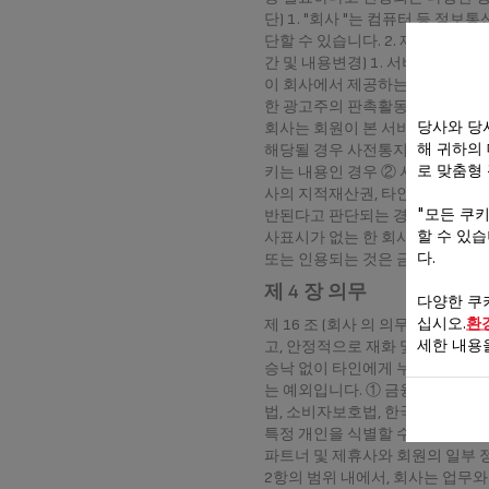
단) 1. "회사 "는 컴퓨터 등 
단할 수 있습니다. 2. 제1항에 
간 및 내용변경) 1. 서비스 이용
이 회사에서 제공하는 서비스의 내용
한 광고주의 판촉활동에 회원이 참여
당사와 당
회사는 회원이 본 서비스를 통하여 
해 귀하의
해당될 경우 사전통지 없이 삭제할
로 맞춤형
키는 내용인 경우 ② 서비스의 안
사의 지적재산권, 타인의 지적재산
"모든 쿠
반된다고 판단되는 경우 제 15 조
할 수 있
사표시가 없는 한 회사에 귀속됩니다
다.
또는 인용되는 것은 금지됩니다.
제 4 장 의무
다양한 쿠
십시오.
환
제 16 조 (회사 의 의무) 1.
세한 내용
고, 안정적으로 재화 및 용역을 
승낙 없이 타인에게 누설, 공개 또
는 예외입니다. ① 금융실명거래 
법, 소비자보호법, 한국은행법, 
특정 개인을 식별할 수 없는 형태
파트너 및 제휴사와 회원의 일부 
2항의 범위 내에서, 회사는 업무와