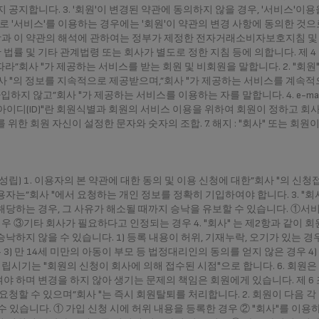
 공지합니다. 3. '회원'이 변경된 약관에 동의하지 않을 경우, '서비스'이
'서비스'를 이용하는 경우에는 '회원'이 약관의 변경 사항에 동의한 것으로 봅
항과 이 약관의 해석에 관하여는 정부가 제정한 전자거래소비자보호지침 및
률 및 기타 관계법령 또는 회사가 별도로 정한 지침 등에 의합니다. 제 4 조 
라”회사 "가 제공하는 서비스를 받는 회원 및 비회원을 말합니다. 2. "회원
회사 "의 정보를 지속적으로 제공받으며,”회사 "가 제공하는 서비스를 계속적
가입하지 않고”회사 "가 제공하는 서비스를 이용하는 자를 말합니다. 4. e-mai
 5. "아이디(ID)"란 회원식별과 회원의 서비스 이용을 위하여 회원이 정하고
호를 위한 회원 자신이 설정한 문자와 숫자의 조합. 7. 해지 : "회사" 또는 회
의 성립) 1. 이용자의 본 약관에 대한 동의 및 이용 신청에 대한”회사 "의 신
이용자는”회사 "에서 요청하는 개인 정보를 정확히 기입하여야 합니다. 3. "회
해당하는 경우, 그 사유가 해소될 때까지 승낙을 유보할 수 있습니다. ①서비
 ③기타 회사가 필요하다고 인정되는 경우 4. "회사" 는 제2항과 같이 
낙하지 않을 수 있습니다. 1) 등록 내용이 허위, 기재누락, 오기가 있는 경우
3) 만 14세 미만의 아동이 부모 등 법정대리인의 동의를 얻지 않은 경우 4
성립시기는 "회원의 신청이 회사에 의해 접수된 시점"으로 합니다. 6. 회원은 
 하며 변경을 하지 않아 생기는 문제의 책임은 회원에게 있습니다. 제 6 조 (
요청할 수 있으며”회사 "는 즉시 회원탈퇴를 처리합니다. 2. 회원이 다음 각
수 있습니다. ① 가입 신청 시에 허위 내용을 등록한 경우 ② "회사"를 이용하