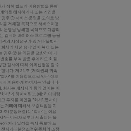
회사가 정한 별도의 이용방법을 통해
이용계약을 해지하거나 또는 기간을
 경우 ② 서비스 운영을 고의로 방
공익을 저해할 목적으로 서비스이용
정적 운영을 방해할 목적으로 다량의
는 컴퓨터 바이러스 프로그램 등을
부기관의 시정요구가 있거나 불법선
회사의 사전 승낙 없이 복제 또는
경우 ⑫ 본 약관을 포함하여 기
밀번호를 부여 받은 후에라도 회원
 정한 절차에 따라 이의신청을 할 수
니다. 제 21 조 (저작권의 귀속
는 "회사"를 이용함으로써 얻은 정보
3자에게 이용하게 하여서는 안됩니다.
, 회사는 게시자의 동의 없이는 이
위 "회사"가 하이퍼링크 (예: 하이퍼링
하고 후자를 피연결 "회사"(웹사이
행하는 거래에 대해서 보증책임을 지
 (분쟁해결) 1. "회사"는 이용
회사"는 이용자로부터 제출되는 불
유와 처리 일정을 즉시 통보해 드
설치된 전자거래분쟁조정위원회의 조정