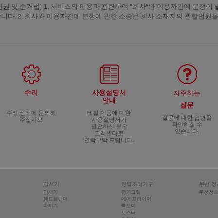
(재판권 및 준거법) 1. 서비스의 이용과 관련하여 "회사"와 이용자간에 분쟁이
니다. 2. 회사와 이용자간에 분쟁에 관한 소송은 회사 소재지의 관할법원
수리
사용설명서
자주하는
안내
질문
수리 센터에 문의해
테팔 제품에 대한
질문에 대한 답변을
주십시오
사용설명서가
확인하실 수
필요하신 분은
있습니다.
고객센터로
연락부탁 드립니다.
믹서기
전열조리기구
무선 청
믹서기
전기그릴
무선청
핸드블렌더
에어 프라이어
다지기
쿡포미
토스터