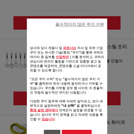
상세 정보
필수적이지 않은 쿠키 거부
비교하기
테팔 인지니오 스테인리스 스틸 조리
당사와 당사 계열사 및
파트너는
자사 및 외부 기업
쿠키 또는 유사한 기술(총칭 "쿠키")을 통해 귀하의
도구
데이터 중 일부를
수집하여
] 이를 분석하고, 귀하의
왜 스테인리스 스틸로 조리도구를 만들까
관심사와 온라인 활동을 기반으로 맞춤형 광고 및
콘텐츠를 제공하며, 콘텐츠를 소셜 미디어에서 공
요?
유할 수 있도록 합니다.
"모든 쿠키 수락" 또는 "필수적이지 않은 쿠키 거
부"를 클릭하여 위의 내용에 동의하거나 거부할 수
있습니다. 쿠키를 거부할 경우 웹 사이트 의 효율적
인 작동에 필수적인 쿠키만 사용됩니다.
상세 정보
다양한 쿠키 범주에 대해 자세히 알아보고, 보다 세
부적으로 설정하려면
"내 선택"
을 클릭하십시오.
환경 설정 센터에서
언제든지 설정을 변경할 수 있
비교하기
습니다. 당사의 쿠키 정책을 읽고 자세한 내용을 확
인할 수
있습니다
.
테팔 5초 멀티 다지기 900ML 화이트
멀티 다지기 900ml