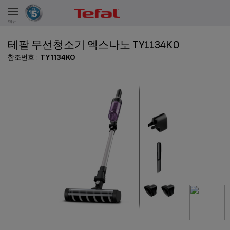
메뉴
테팔 무선청소기 엑스나노 TY1134KO
비스
참조번호 :
TY1134KO