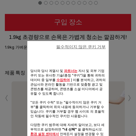
구입 장소
1.9kg 초경량으로 손목은 가볍게 청소는 깔끔하게!
필수적이지 않은 쿠키 거부
1.9kg 가벼운 무게로 매일 돌려도 부담 없는 청소!
공유
보내기
당사와 당사 계열사 및
파트너는
자사 및 외부 기업
제품 특징
쿠키 또는 유사한 기술(총칭 "쿠키")을 통해 귀하의
데이터 중 일부를
수집하여
] 이를 분석하고, 귀하의
관심사와 온라인 활동을 기반으로 맞춤형 광고 및
콘텐츠를 제공하며, 콘텐츠를 소셜 미디어에서 공
‹
›
유할 수 있도록 합니다.
"모든 쿠키 수락" 또는 "필수적이지 않은 쿠키 거
부"를 클릭하여 위의 내용에 동의하거나 거부할 수
있습니다. 쿠키를 거부할 경우 웹 사이트 의 효율적
인 작동에 필수적인 쿠키만 사용됩니다.
슬림
다양한 쿠키 범주에 대해 자세히 알아보고, 보다 세
부적으로 설정하려면
"내 선택"
을 클릭하십시오.
환경 설정 센터에서
언제든지 설정을 변경할 수 있