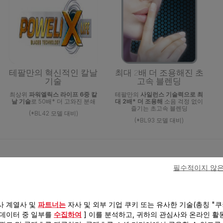
테팔만의 혁신적인 칼날
최대 2배 더 조용해진 초
기술
고속 블렌딩
최상위
파워엘릭스 라이프 6중 칼
테팔만의
사일런스 기술력으로 최
날 기술
로 50배* 더 고와진 분쇄
대 2배* 더 조용해
소음 걱정 없이
즐기는 초고속 블렌딩
(*BL42 모델 대비)
(*BL93 모델 대비)
양
필수적이지 않은
사 계열사 및
파트너는
자사 및 외부 기업 쿠키 또는 유사한 기술(총칭 "쿠
 데이터 중 일부를
수집하여
] 이를 분석하고, 귀하의 관심사와 온라인 활