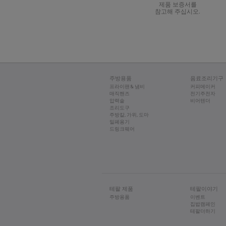
제품 보증서를
참고해 주십시오.
가열 시스템은 전기 필라
용기의 바닥에서 내용물 
당사 제품은 전자기장에 
• 제품에 제거 가능한 
제품에는 접지 시스템이
• 제품에 제거가능한 칼
심박조율기를 착용하고 
니다(칼날과 용기 사이에
주방용품
음료조리기구
프라이팬 & 냄비
커피메이커
매직핸즈
전기주전자
압력솥
비어텐더
조리도구
주방칼, 가위, 도마
밀폐용기
드링크웨어
테팔 제품
테팔이야기
주방용품
이벤트
집밥캠페인
테팔더하기