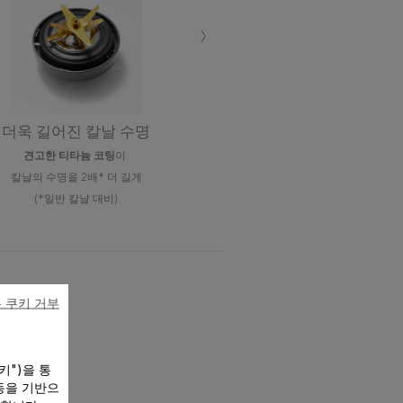
›
더욱 길어진 칼날 수명
견고한 티타늄 코팅
이
칼날의 수명을 2배* 더 길게
(*일반 칼날 대비)
 쿠키 거부
키")을 통
동을 기반으