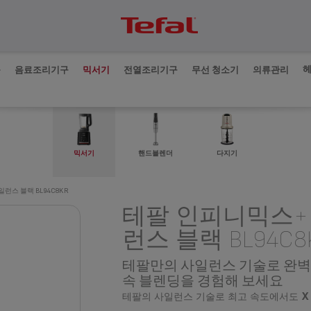
품
음료조리기구
믹서기
전열조리기구
무선 청소기
의류관리
믹서기
핸드블렌더
다지기
런스 블랙 BL94C8KR
테팔 인피니믹스+
런스 블랙 BL94C8
테팔만의 사일런스 기술로 완벽
속 블렌딩을 경험해 보세요
테팔의 사일런스 기술로 최고 속도에서도
X