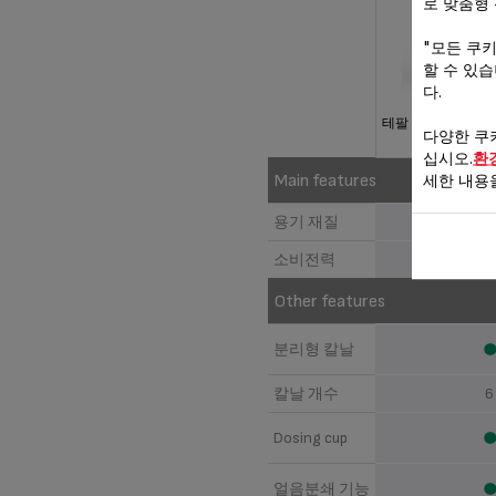
로 맞춤형
"모든 쿠
할 수 있
다.
테팔 인피니믹스+ 
다양한 쿠
랙 BL94C8
십시오.
환
세한 내용
Main features
용기 재질
Tri
소비전력
160
Other features
분리형 칼날
칼날 개수
Dosing cup
얼음분쇄 기능