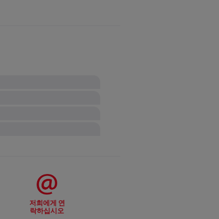
하지 마십시오.
이거나 약간의 액체를 추가하시면 됩
도록 도와드리겠습니다.
칼날이 매우 날카로우므로 베이지
 폐기하세요.
 경우 주걱과 같은 적절한 도구를
하세요.
저희에게 연
경우 이 제품 사용과 관
락하십시오