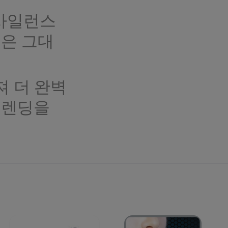
사일런스
력은 그대
져 더 완벽
블렌딩을
징