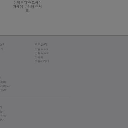
언제든지 어드바이
저에게 문의해 주세
요.
랑스/유럽 기준을 준수합니다.
의 점검을 받으세요.
은 용기에 올바르게 장착되어야 합
소기
의류관리
소기
스팀 다리미
건식 다리미
스티머
보풀제거기
어
라이어
트레이트너
타일러
개
혁신
 약속
역사