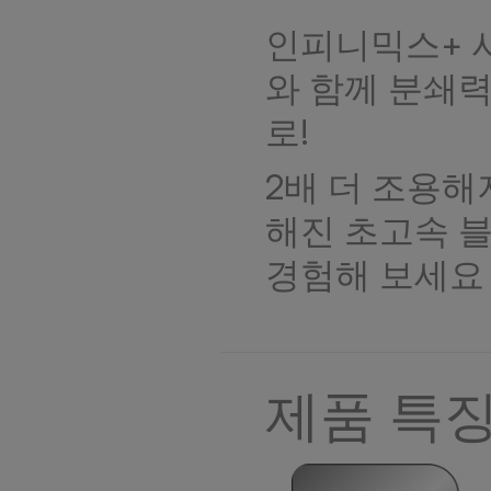
인피니믹스+ 
와 함께 분쇄
로!
2배 더 조용해
해진 초고속 
경험해 보세요
제품 특