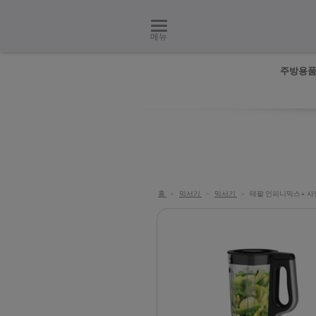
메뉴
주방용
홈
>
믹서기
>
믹서기
>
테팔 인피니믹스+ 사일