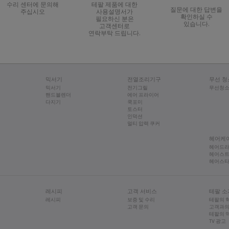
수리 센터에 문의해
테팔 제품에 대한
질문에 대한 답변을
주십시오
사용설명서가
멘트 가열 저항기(인덕션 가열 시스템 아님)를 제어합니다.
새어 나옴:
확인하실 수
필요하신 분은
대한 사람의 노출을 제한하는 것을 포함, 무선 주파수 방출과 관련하여 프
있습니다.
칼날이 없는 경우: 칼날의 밀폐 장치가 손상되었을 수 있으므로 공인수리센터
고객센터로
연락부탁 드립니다.
 장착되어 있으므로 항상 제품을 접지된 콘센트에 연결하십시오.
날이 있는 경우: 칼날이 용기에 올바르게 장착되었는지 확인하십시오: 칼날
있는 사용자의 경우 항상 주의사항에 유의하십시오.
 공간이 있으면 안 됩니다).
믹서기
전열조리기구
무선 청
믹서기
전기그릴
무선청
핸드블렌더
에어 프라이어
다지기
쿡포미
토스터
인덕션
멀티 압력 쿠커
헤어케
헤어드
헤어스
헤어스
레시피
고객 서비스
테팔 소
레시피
보증 및 수리
테팔의 
고객 문의
고객과의
테팔의 
TV 광고