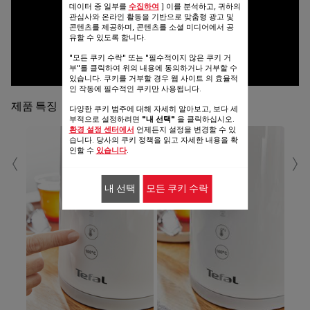
데이터 중 일부를
수집하여
] 이를 분석하고, 귀하의
관심사와 온라인 활동을 기반으로 맞춤형 광고 및
콘텐츠를 제공하며, 콘텐츠를 소셜 미디어에서 공
유할 수 있도록 합니다.
"모든 쿠키 수락" 또는 "필수적이지 않은 쿠키 거
부"를 클릭하여 위의 내용에 동의하거나 거부할 수
있습니다. 쿠키를 거부할 경우 웹 사이트 의 효율적
인 작동에 필수적인 쿠키만 사용됩니다.
제품 특징
다양한 쿠키 범주에 대해 자세히 알아보고, 보다 세
부적으로 설정하려면
"내 선택"
을 클릭하십시오.
환경 설정 센터에서
언제든지 설정을 변경할 수 있
습니다. 당사의 쿠키 정책을 읽고 자세한 내용을 확
‹
›
인할 수
있습니다
.
내 선택
모든 쿠키 수락
이
물이
겁지
전