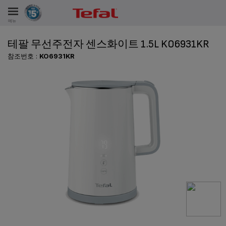
메뉴
테팔 무선주전자 센스화이트 1.5L KO6931KR
비스
참조번호 :
KO6931KR