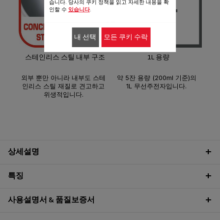
습니다. 당사의 쿠키 정책을 읽고 자세한 내용을 확
인할 수
있습니다
.
분
내 선택
모든 쿠키 수락
더욱
스테인리스 스틸 내부 구조
1L 용량
외부 뿐만 아니라 내부도 스테
약 5잔 용량 (200ml 기준)의
인리스 스틸 재질로 견고하고
1L 무선주전자입니다.
위생적입니다.
상세설명
특징
사용설명서 & 품질보증서