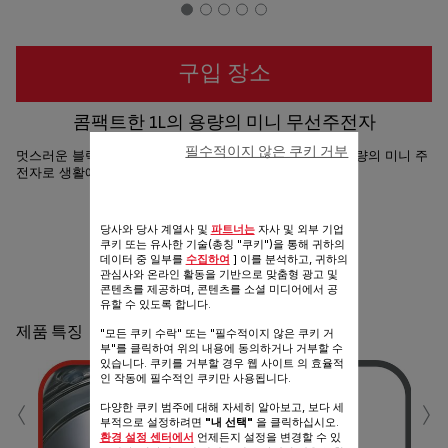
구입 장소
콤팩트한 1L의 용량의 미니 무선주전자
필수적이지 않은 쿠키 거부
멋스러운 블랙 스테인리스 스틸의 디자인과 콤팩트한 1L 용량의 미니 주
전자로 생활에 편리함을 더해 보세요!
공유
보내기
당사와 당사 계열사 및
파트너는
자사 및 외부 기업
쿠키 또는 유사한 기술(총칭 "쿠키")을 통해 귀하의
데이터 중 일부를
수집하여
] 이를 분석하고, 귀하의
관심사와 온라인 활동을 기반으로 맞춤형 광고 및
콘텐츠를 제공하며, 콘텐츠를 소셜 미디어에서 공
유할 수 있도록 합니다.
제품 특징
"모든 쿠키 수락" 또는 "필수적이지 않은 쿠키 거
부"를 클릭하여 위의 내용에 동의하거나 거부할 수
있습니다. 쿠키를 거부할 경우 웹 사이트 의 효율적
인 작동에 필수적인 쿠키만 사용됩니다.
‹
›
다양한 쿠키 범주에 대해 자세히 알아보고, 보다 세
부적으로 설정하려면
"내 선택"
을 클릭하십시오.
환경 설정 센터에서
언제든지 설정을 변경할 수 있