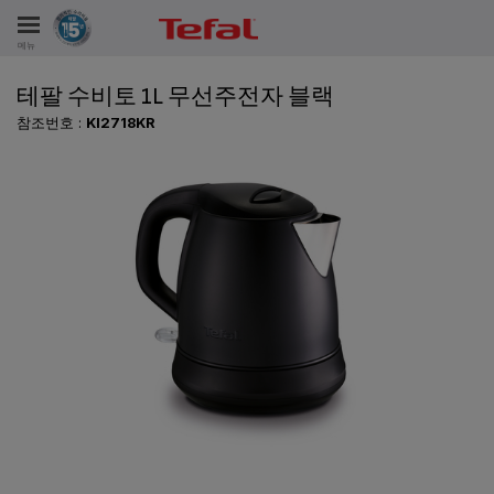
메뉴
테팔 수비토 1L 무선주전자 블랙
비스
참조번호 :
KI2718KR