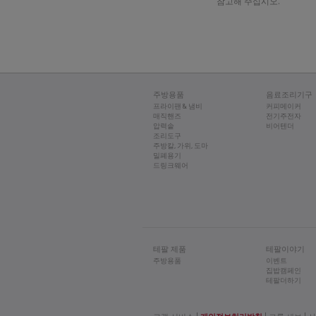
참고해 주십시오.
- 구연산 25g을 넣고 1
포트를 비우고 5~6회 
절대 권장 방법 이외에 
주방용품
음료조리기구
프라이팬 & 냄비
커피메이커
매직핸즈
전기주전자
압력솥
비어텐더
조리도구
주방칼, 가위, 도마
밀폐용기
드링크웨어
테팔 제품
테팔이야기
주방용품
이벤트
집밥캠페인
테팔더하기