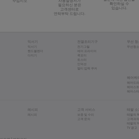
주십시오
사용설명서가
확인하실 수
필요하신 분은
5분간 그냥 둡니다.
있습니다.
고객센터로
헹궈냅니다. 필요할 경우 이 과정을 반복합니다.
연락부탁 드립니다.
다른 방법으로 물때(석회질)를 제거하시면 안 됩니다.
믹서기
전열조리기구
무선 청
믹서기
전기그릴
무선청
핸드블렌더
에어 프라이어
다지기
쿡포미
토스터
인덕션
멀티 압력 쿠커
헤어케
헤어드
헤어스
헤어스
레시피
고객 서비스
테팔 소
레시피
보증 및 수리
테팔의 
고객 문의
고객과의
테팔의 
TV 광고