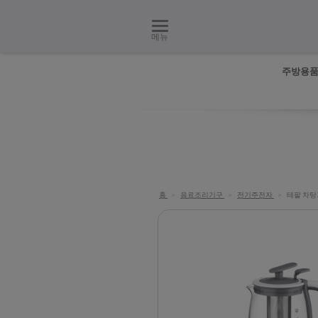
메뉴
주방용
홈
>
음료조리기구
>
전기주전자
>
테팔 차탕기