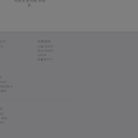
저에게 문의해 주세
요.
소기
의류관리
소기
스팀 다리미
건식 다리미
스티머
보풀제거기
어
라이어
트레이트너
타일러
개
혁신
 약속
역사