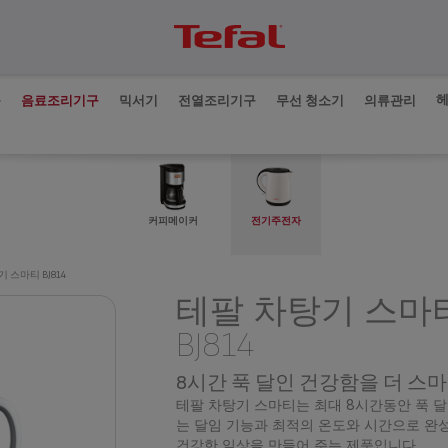
품
음료조리기구
믹서기
전열조리기구
무선 청소기
의류관리
커피메이커
전기주전자
 스마티 BJ814
테팔 차탕기 스마
BJ814
8시간 푹 달인 건강함을 더 스
테팔 차탕기 스마티는 최대 8시간동안 푹 달
는 달임 기능과 최적의 온도와 시간으로 완
건강한 일상을 만들어 주는 제품입니다.