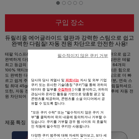
구입 장소
듀릴리움 에어글라이드 열판과 강력한 스팀으로 쉽고
완벽한 다림질! 자동 전원 차단으로 안전한 사용!
테팔 익스프레스 스팀 플러스의 듀릴리움 에어글라이드 열판으로 쉽고
필수적이지 않은 쿠키 거부
완벽하게 다림질하세요. 프랑스산 듀릴리움 에어글라이드 열판은 테팔
최고 등급의 열판으로 다림질을 더 쉽고 완벽하게 해줍니다. 64개의
100% 액티브 스팀홀로 어떤 옷감이든 부드럽게 미끄러져 적은 힘으로
도 완벽한 다림질이 가능합니다. 또한, 25% 더 많아진* 스팀으로 더 빠
당사와 당사 계열사 및
파트너는
자사 및 외부 기업
르고 쉽게 주름을 제거할 수 있습니다. 순간 강력 스팀 210g/분, 연속 스
쿠키 또는 유사한 기술(총칭 "쿠키")을 통해 귀하의
팀 최대 45g/분으로 강력하고 풍부한 스팀으로 완벽하게 다림질하세요.
데이터 중 일부를
수집하여
] 이를 분석하고, 귀하의
또한, 자동 전원 차단 기능으로 수평은 30초, 수직은 8분 이후에 자동 전
관심사와 온라인 활동을 기반으로 맞춤형 광고 및
원 차단되어 안전한 사용이 가능합니다.
콘텐츠를 제공하며, 콘텐츠를 소셜 미디어에서 공
유할 수 있도록 합니다.
공유
보내기
"모든 쿠키 수락" 또는 "필수적이지 않은 쿠키 거
부"를 클릭하여 위의 내용에 동의하거나 거부할 수
있습니다. 쿠키를 거부할 경우 웹 사이트 의 효율적
제품 특징
인 작동에 필수적인 쿠키만 사용됩니다.
다양한 쿠키 범주에 대해 자세히 알아보고, 보다 세