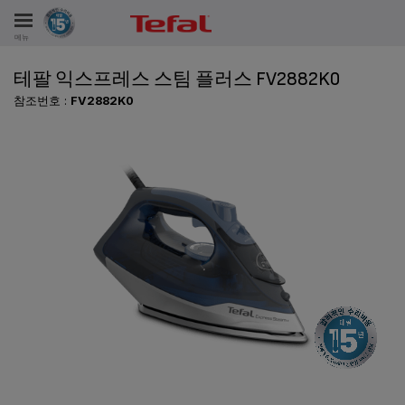
메뉴
테팔 익스프레스 스팀 플러스 FV2882K0
비스
참조번호 :
FV2882K0