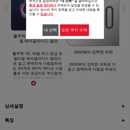
‹
›
부적으로 설정하려면
"내 선택"
을 클릭하십시오.
환경 설정 센터에서
언제든지 설정을 변경할 수 있
습니다. 당사의 쿠키 정책을 읽고 자세한 내용을 확
인할 수
있습니다
.
내 선택
모든 쿠키 수락
활주력 1위! 프랑스산 듀릴리
최대
움 에어글라이드 열판
로 
2600W의 강력한 파워
활주력 1위, 테팔 최고 등급 듀
릴리움 에어글라이드 열판으
로 쉽고 완벽하게 다림질하세
2600W의 강력한 파워로 더
요. 64개의 100% 액티브 스팀
쉽고 완벽하게 다림질 하세요.
홀로 어떤 옷감이든 부드럽게
미끄러져 완벽한 다림질이 가
능합니다.
상세설명
특징