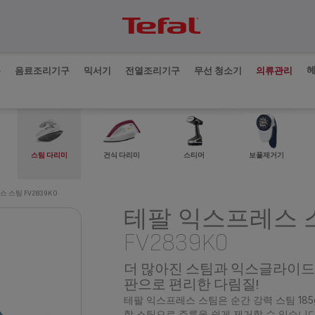
품
음료조리기구
믹서기
전열조리기구
무선 청소기
의류관리
스팀 다리미
건식 다리미
스티머
보풀제거기
 스팀 FV2839K0
테팔 익스프레스 
FV2839K0
더 많아진 스팀과 익스글라이드
판으로 편리한 다림질!
테팔 익스프레스 스팀은 순간 강력 스팀 185g
함 스팀으로 주름을 쉽게 제거할 수 있습니