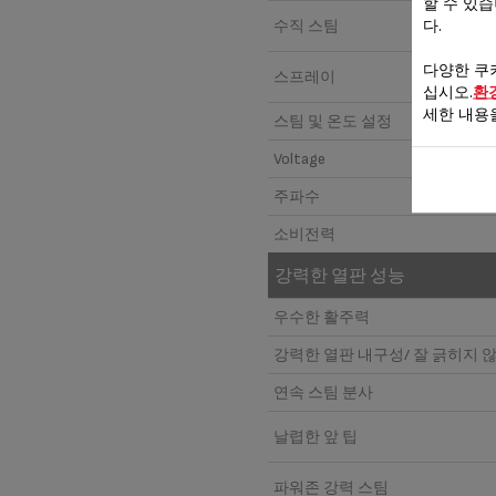
할 수 있
다.
수직 스팀
다양한 쿠
스프레이
십시오.
환
세한 내용
스팀 및 온도 설정
Voltage
주파수
소비전력
강력한 열판 성능
우수한 활주력
강력한 열판 내구성/ 잘 긁히지 
연속 스팀 분사
날렵한 앞 팁
파워존 강력 스팀