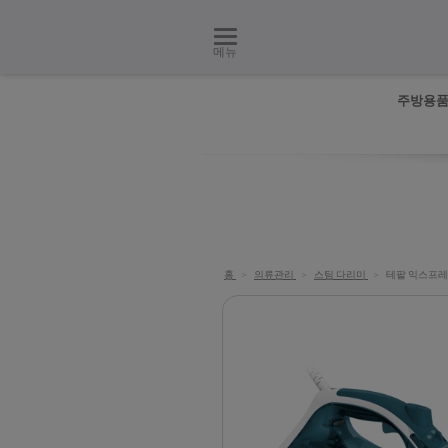
메뉴
주방용
홈
>
의류관리
>
스팀 다리미
>
테팔 익스프레스