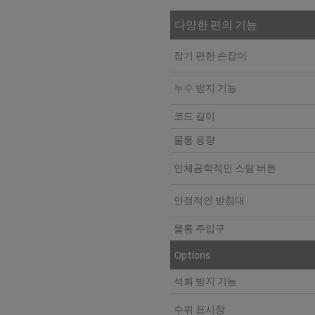
다양한 편의 기능
잡기 편한 손잡이
누수 방지 기능
코드 길이
물통 용량
인체공학적인 스팀 버튼
안정적인 받침대
물통 주입구
Options
석회 방지 기능
수위 표시창