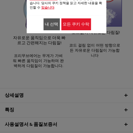
습니다. 당사의 쿠키 정책을 읽고 자세한 내용을 확
인할 수
있습니다
.
효
내 선택
모든 쿠키 수락
코드없이 자유로운 다림질!
테팔
잡이
자유로운 움직임으로 더욱 빠
을 
르고 간편해지는 다림질!
코드 걸림 없이 어떤 방향으로
이 
든 자유로운 다림질이 가능합
니다
프리무브에어는 무게가 가벼
워 빠른 움직임이 가능하며 완
벽하게 다림질이 가능합니다.
상세설명
특징
사용설명서 & 품질보증서