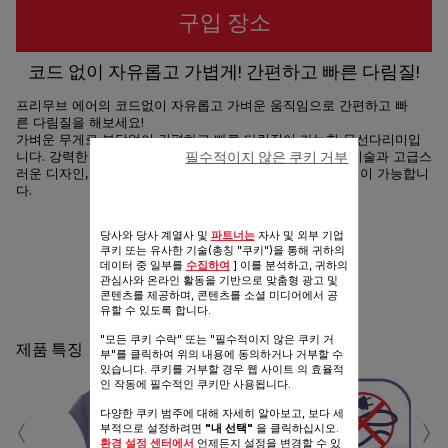
구입 장소
코드 없이 자유롭고 가볍게! 간편하고 빠른 다림질!
프리무브 에어의 코드없이 자유롭고 가벼운 움직임으로 간편하고 빠
른 다림질을 해보세요!
가벼운 무게로 부담없이 간편하고 빠른 다림질이 가능한 무선다리미입
필수적이지 않은 쿠키 거부
니다. 강력한 스팀으로 완벽한 다림질은 물론 스마트 충전 기술과 고급스
러운 디자인, 인체공학적인 설계가 함께 되어 편리한 다림질이 가능합니
다.
공유
보내기
당사와 당사 계열사 및
파트너는
자사 및 외부 기업
쿠키 또는 유사한 기술(총칭 "쿠키")을 통해 귀하의
데이터 중 일부를
수집하여
] 이를 분석하고, 귀하의
관심사와 온라인 활동을 기반으로 맞춤형 광고 및
콘텐츠를 제공하며, 콘텐츠를 소셜 미디어에서 공
유할 수 있도록 합니다.
"모든 쿠키 수락" 또는 "필수적이지 않은 쿠키 거
제품 특징
부"를 클릭하여 위의 내용에 동의하거나 거부할 수
있습니다. 쿠키를 거부할 경우 웹 사이트 의 효율적
인 작동에 필수적인 쿠키만 사용됩니다.
‹
›
다양한 쿠키 범주에 대해 자세히 알아보고, 보다 세
부적으로 설정하려면
"내 선택"
을 클릭하십시오.
환경 설정 센터에서
언제든지 설정을 변경할 수 있