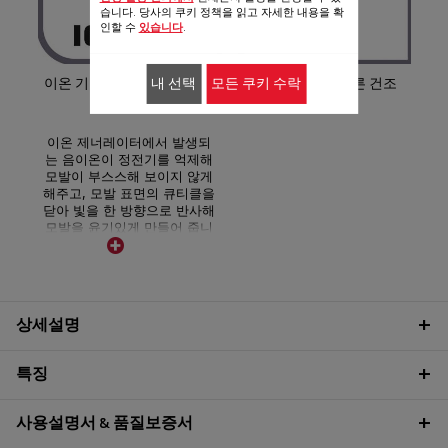
습니다. 당사의 쿠키 정책을 읽고 자세한 내용을 확
인할 수
있습니다
.
3단
치가
과 
내 선택
모든 쿠키 수락
이온 기능으로 윤기나는 머릿
강력한 파워로 빠른 건조
로 
결
이온 제너레이터에서 발생되
는 음이온이 정전기를 억제해
모발이 부스스해 보이지 않게
해주고, 모발 표면의 큐티클을
닫아 빛을 한 방향으로 반사해
모발을 윤기있게 만들어 줍니
다.
상세설명
특징
사용설명서 & 품질보증서