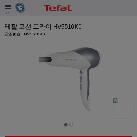
메뉴
테팔 모션 드라이 HV5510K0
비스
참조번호 :
HV5510K0