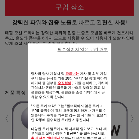
구입 장소
강력한 파워와 집중 노즐로 빠르고 간편한 사용!
테팔 모션 드라이는 강력한 파워와 집중 노즐로 모발을 빠르게 건조시켜
주고, 온도와 풍속을 6가지 모드로 사용할 수 있어 사용자의 모발 타입에
맞게 조절 사용 하실 수 있어 편리합니다.
필수적이지 않은 쿠키 거부
공유
보내기
당사와 당사 계열사 및
파트너는
자사 및 외부 기업
쿠키 또는 유사한 기술(총칭 "쿠키")을 통해 귀하의
데이터 중 일부를
수집하여
] 이를 분석하고, 귀하의
관심사와 온라인 활동을 기반으로 맞춤형 광고 및
제품 특징
콘텐츠를 제공하며, 콘텐츠를 소셜 미디어에서 공
유할 수 있도록 합니다.
"모든 쿠키 수락" 또는 "필수적이지 않은 쿠키 거
‹
›
부"를 클릭하여 위의 내용에 동의하거나 거부할 수
있습니다. 쿠키를 거부할 경우 웹 사이트 의 효율적
인 작동에 필수적인 쿠키만 사용됩니다.
다양한 쿠키 범주에 대해 자세히 알아보고, 보다 세
부적으로 설정하려면
"내 선택"
을 클릭하십시오.
온도
환경 설정 센터에서
언제든지 설정을 변경할 수 있