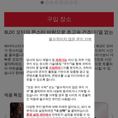
구입 장소
BLDC 모터의 몬스터 바람으로 초고속 건조! 미열 없는
완벽한 냉풍까지!
필수적이지 않은 쿠키 거부
에어마스터 BLDC 드라이기는 1900W 파워의 초고속 디지털 BLDC 모터
가 몬스터급 초강력 바람을 제공해 모발을 빠르게 건조하고 드라이 시간
을 줄여줍니다. 에어마스터 BLDC 드라이기 사용 시 DC 드라이기보다 더
빠른 건조가 가능합니다. 긴 머리나 숱 많은 머리도 초고속 건조로 시간
당사와 당사 계열사 및
파트너는
자사 및 외부 기업
쿠키 또는 유사한 기술(총칭 "쿠키")을 통해 귀하의
절약하세요. 또한 미열 없는 완벽하게 차가운 냉풍이 즉각적으로 토출되
데이터 중 일부를
수집하여
] 이를 분석하고, 귀하의
어 머릿결을 보호할 수 있고 온풍으로 뜨거워진 두피를 진정시킬 수 있
관심사와 온라인 활동을 기반으로 맞춤형 광고 및
습니다 한여름에도 시원하게 건조하세요!
콘텐츠를 제공하며, 콘텐츠를 소셜 미디어에서 공
유할 수 있도록 합니다.
공유
보내기
"모든 쿠키 수락" 또는 "필수적이지 않은 쿠키 거
부"를 클릭하여 위의 내용에 동의하거나 거부할 수
제품 특징
있습니다. 쿠키를 거부할 경우 웹 사이트 의 효율적
인 작동에 필수적인 쿠키만 사용됩니다.
다양한 쿠키 범주에 대해 자세히 알아보고, 보다 세
‹
›
부적으로 설정하려면
"내 선택"
을 클릭하십시오.
환경 설정 센터에서
언제든지 설정을 변경할 수 있