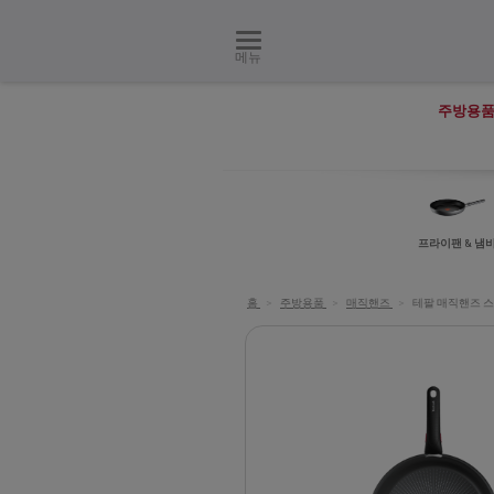
메뉴
주방용
프라이팬 & 냄
홈
>
주방용품
>
매직핸즈
>
테팔 매직핸즈 스