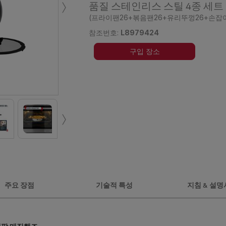
›
품질 스테인리스 스틸 4종 세트
(프라이팬26+볶음팬26+유리뚜껑26+손잡
참조번호:
L8979424
구입 장소
›
주요 장점
기술적 특성
지침 & 설명