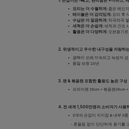
1.
손잡이는 -빼고, 편리함은 +더하고, 
요리는 더 수월하게:
좁은 레인지
테이블은 더 감각있게:
요리 후 
수납은 더 깔끔하게:
차곡차곡 쌓
세척은 더 손쉽게:
세척과 건조 시
활용은 더 다양하게:
오븐용기로도
2.
위생적이고 우수한 내구성을 자랑하는 
광택이 오래 지속되고 녹방지 성
품질 보증 10년
3.
팬 & 볶음팬 포함한 활용도 높은 구성
프라이팬 26cm + 볶음팬26cm 
4.
전 세계 1,500만명의 소비자가 사용
3개의 손잡이 지지점 & 내부 3중
- 흔들림 없이 단단하게 용기를 