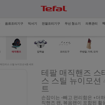
품
음료조리기구
믹서기
전열조리기구
무선 청소기
의류관리
매직핸즈
비
압력솥
조리도구
주방칼, 가위, 도마
테인리스 스틸 뉴이모션 4종 세트
테팔 매직핸즈 스
스 스틸 뉴이모션 
트
손잡이는 -빼고 편리함은 +더하
직핸즈 팬, 볶음팬이 포함된 활