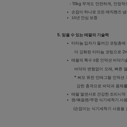
- 10kg 무게도 안전하게, 안정
손잡이 하나로 모든 매직핸즈 냄
10년 안심 보증
5.
믿을 수 있는 테팔의 기술력
티타늄 입자가 들어간 코팅층에 
더 강화된 티타늄 코팅으로 2배 더 
테팔의 특수 3중 인덕션 바닥기
바닥의 변형없이 오래, 빠른 열전
* 써모 퓨전 인테그랄 인덕션 
강한 충격으로 바닥과 몸체를 완전히
테팔 열센서로 건강한 조리시작 
팬/볶음팬/뚜껑 식기세척기 사용
(손잡이는 식기세척기 사용을 권장하