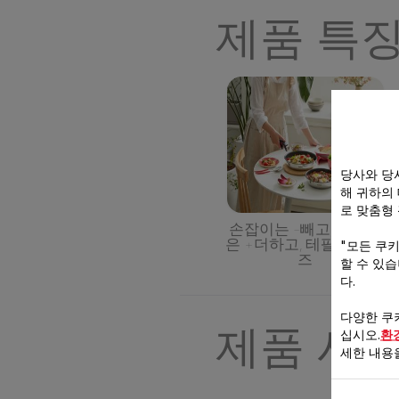
제품 특
당사와 당
해 귀하의
로 맞춤형
손잡이는 -빼고, 편리함
은 +더하고, 테팔 매직핸
"모든 쿠
즈
할 수 있
다.
다양한 쿠
제품 사
십시오.
환
세한 내용