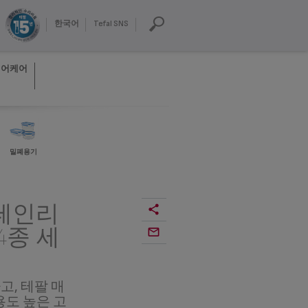
한국어
Tefal SNS
헤어케어
밀폐용기
테인리
4종 세
고, 테팔 매
용도 높은 고