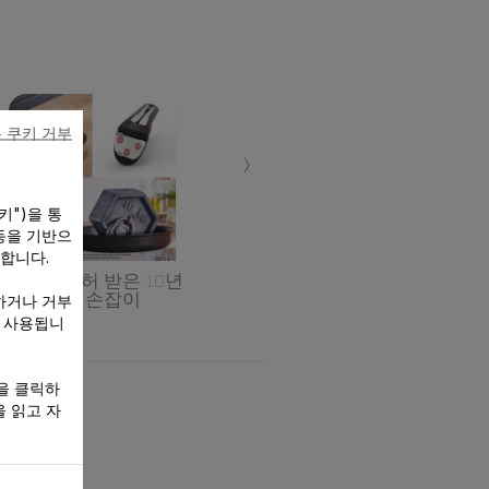
 쿠키 거부
›
키")을 통
동을 기반으
 합니다.
테팔의 특허 받은 10년
안심 손잡이
하거나 거부
만 사용됩니
을 클릭하
 읽고 자