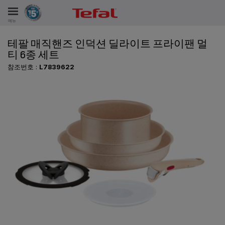
메뉴
테팔 매직핸즈 인덕션 딜라이트 프라이팬 멀
비스
티 6종 세트
참조번호 :
L7839622