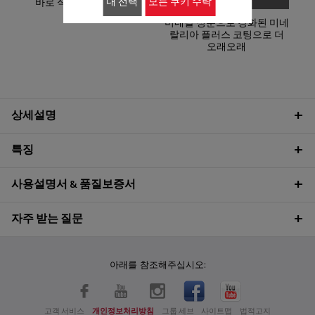
내 선택
모든 쿠키 수락
바로 식탁으로, 수납까지 완
벽하게!
미네랄 성분으로 강화된 미네
랄리아 플러스 코팅으로 더
오래오래
상세설명
특징
사용설명서 & 품질보증서
자주 받는 질문
아래를 참조해주십시오:
고객 서비스
개인정보처리방침
그룹 세브
사이트맵
법적고지