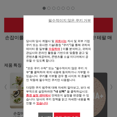
필수적이지 않은 쿠키 거부
구입 장소
손잡이를 떼면, 플레이팅도 수납도 마법처럼! 테팔 매
당사와 당사 계열사 및
파트너는
자사 및 외부 기업
직핸즈
쿠키 또는 유사한 기술(총칭 "쿠키")을 통해 귀하의
데이터 중 일부를
수집하여
] 이를 분석하고, 귀하의
관심사와 온라인 활동을 기반으로 맞춤형 광고 및
공유
보내기
콘텐츠를 제공하며, 콘텐츠를 소셜 미디어에서 공
유할 수 있도록 합니다.
제품 특징
"모든 쿠키 수락" 또는 "필수적이지 않은 쿠키 거
부"를 클릭하여 위의 내용에 동의하거나 거부할 수
있습니다. 쿠키를 거부할 경우 웹 사이트 의 효율적
‹
›
인 작동에 필수적인 쿠키만 사용됩니다.
다양한 쿠키 범주에 대해 자세히 알아보고, 보다 세
부적으로 설정하려면
"내 선택"
을 클릭하십시오.
환경 설정 센터에서
언제든지 설정을 변경할 수 있
습니다. 당사의 쿠키 정책을 읽고 자세한 내용을 확
인할 수
있습니다
.
테
손잡이가 분리되어 조리 후
뛰