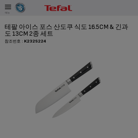
메뉴
테팔 아이스 포스 산도쿠 식도 16.5CM & 긴과
비스
도 13CM 2종 세트
참조번호 :
K232S224