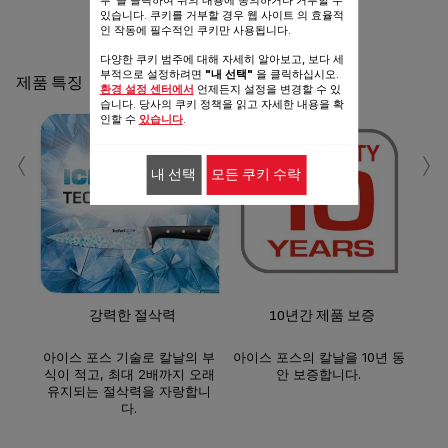
있습니다. 쿠키를 거부할 경우 웹 사이트 의 효율적
인 작동에 필수적인 쿠키만 사용됩니다.
다양한 쿠키 범주에 대해 자세히 알아보고, 보다 세
부적으로 설정하려면
"내 선택"
을 클릭하십시오.
제품 특징
환경 설정 센터에서
언제든지 설정을 변경할 수 있
습니다. 당사의 쿠키 정책을 읽고 자세한 내용을 확
인할 수
있습니다
.
‹
›
내 선택
모든 쿠키 수락
독일
로 
강력한 절삭력
10년간 제품 보증
아이스 포스 기술로 칼날의 부
아이스 포스의 칼날을 10년 동
식이 적고, 최대 2배까지 오래
안 보증합니다.
유지되는 절삭력을 자랑합니
다.