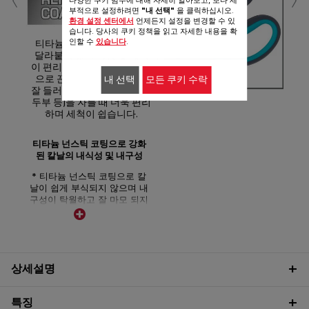
부적으로 설정하려면
"내 선택"
을 클릭하십시오.
환경 설정 센터에서
언제든지 설정을 변경할 수 있
습니다. 당사의 쿠키 정책을 읽고 자세한 내용을 확
인할 수
있습니다
.
티타늄 넌스틱 코팅으로 잘
달라붙지 않아 사용 및 세척
이 편리 * 티타늄 넌스틱 코팅
으로 끈끈함이 있어 칼날에
내 선택
모든 쿠키 수락
잘 들러붙는 음식 (감자, 오이,
두부 등)을 자를 때 더욱 편리
하며 세척이 쉽습니다.
티타늄 넌스틱 코팅으로 강화
된 칼날의 내식성 및 내구성
* 티타늄 넌스틱 코팅으로 칼
날이 쉽게 부식되지 않으며 내
구성이 탁월하고 잘 마모 되지
않습니다.
상세설명
특징