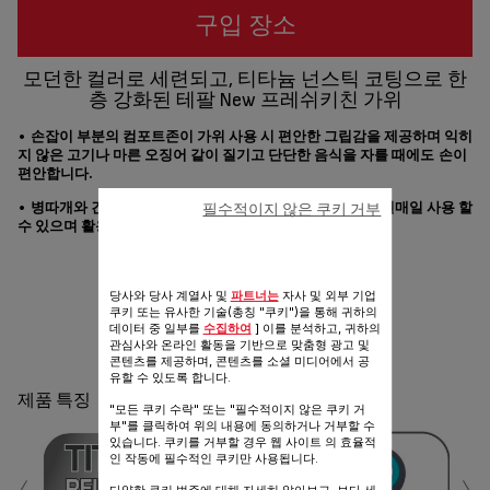
구입 장소
모던한 컬러로 세련되고, 티타늄 넌스틱 코팅으로 한
층 강화된 테팔 New 프레쉬키친 가위
•
손잡이 부분의
컴포트존
이
가위 사용 시
편안한
그립감
을 제공하며 익히
지 않은 고기나 마른 오징어 같이 질기고 단단한 음식을 자를 때에도
손이
편안합니다
.
•
병따개
와
견과류 까기
가 포함되어 있어
다양한 용도로 매일매일 사용
할
필수적이지 않은 쿠키 거부
수 있으며 활용도가 높습니다.
공유
보내기
당사와 당사 계열사 및
파트너는
자사 및 외부 기업
쿠키 또는 유사한 기술(총칭 "쿠키")을 통해 귀하의
데이터 중 일부를
수집하여
] 이를 분석하고, 귀하의
관심사와 온라인 활동을 기반으로 맞춤형 광고 및
콘텐츠를 제공하며, 콘텐츠를 소셜 미디어에서 공
유할 수 있도록 합니다.
제품 특징
"모든 쿠키 수락" 또는 "필수적이지 않은 쿠키 거
부"를 클릭하여 위의 내용에 동의하거나 거부할 수
있습니다. 쿠키를 거부할 경우 웹 사이트 의 효율적
인 작동에 필수적인 쿠키만 사용됩니다.
‹
›
다양한 쿠키 범주에 대해 자세히 알아보고, 보다 세