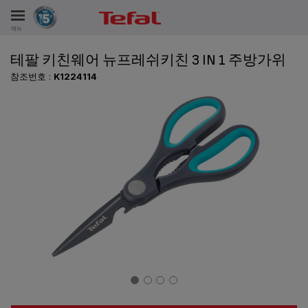
메뉴
테팔 키친웨어 뉴프레쉬키친 3 IN 1 주방가위
비스
참조번호 :
K1224114