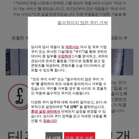
* *2021년 유럽 시장에서 판매된 그룹 세브의 제품 96% 이상이 "10년 수
리 가능 서비스"를 받았습니다고, 2022년부터 모든 제품들이 "15년 수리
가능 서비스"으로 일괄 변경되었습니다. 저희 부품들은 다양한 기술을 통
해 생산되고 있습니다.
필수적이지 않은 쿠키 거부
8.3
30,000
2
평의 창고에는
m
원활한 부품 수급을 위해 단종된 제품을 포함한 모든 제품의 부
품을 보유하고 있습니다.
당사와 당사 계열사 및
파트너는
자사 및 외부 기업
쿠키 또는 유사한 기술(총칭 "쿠키")을 통해 귀하의
데이터 중 일부를
수집하여
] 이를 분석하고, 귀하의
관심사와 온라인 활동을 기반으로 맞춤형 광고 및
콘텐츠를 제공하며, 콘텐츠를 소셜 미디어에서 공
유할 수 있도록 합니다.
"모든 쿠키 수락" 또는 "필수적이지 않은 쿠키 거
제품을 새로 구입하는 것보다 수리하는 것이
부"를 클릭하여 위의 내용에 동의하거나 거부할 수
더 경제적입니다.
부품 가격을 포함한 일괄 서
있습니다. 쿠키를 거부할 경우 웹 사이트 의 효율적
비스 체계를 통해, 수리 비용 부담을 줄이도록
인 작동에 필수적인 쿠키만 사용됩니다.
노력하고 있습니다. 또, 공식적으로 인증받은
다양한 쿠키 범주에 대해 자세히 알아보고, 보다 세
정식 부품들만 사용하여 수리 서비스가 제품
부적으로 설정하려면
"내 선택"
을 클릭하십시오.
의 품질이나 기능에 영향을 주지 않습니다.
환경 설정 센터에서
언제든지 설정을 변경할 수 있
습니다. 당사의 쿠키 정책을 읽고 자세한 내용을 확
인할 수
있습니다
.
테팔은 항상 고객
내 선택
모든 쿠키 수락