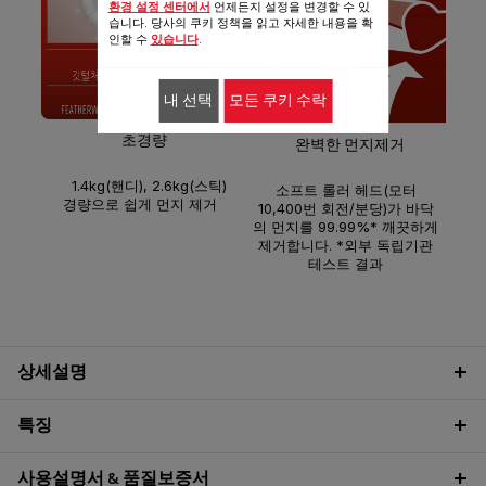
환경 설정 센터에서
언제든지 설정을 변경할 수 있
습니다. 당사의 쿠키 정책을 읽고 자세한 내용을 확
인할 수
있습니다
.
내 선택
모든 쿠키 수락
6단
입된
여 
초경량
완벽한 먼지제거
*
1.4kg(핸디), 2.6kg(스틱)
소프트 롤러 헤드(모터
경량으로 쉽게 먼지 제거
10,400번 회전/분당)가 바닥
의 먼지를 99.99%* 깨끗하게
제거합니다. *외부 독립기관
테스트 결과
상세설명
특징
사용설명서 & 품질보증서