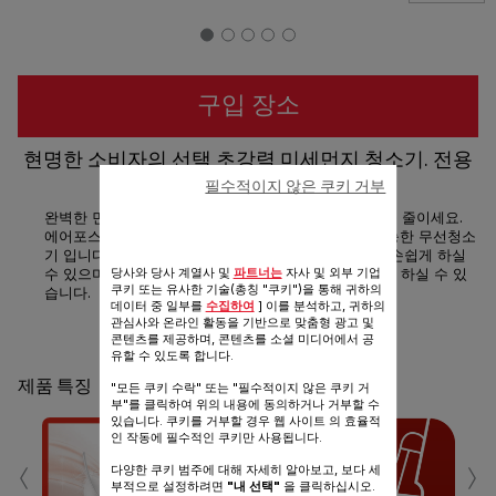
구입 장소
현명한 소비자의 선택 초강력 미세먼지 청소기. 전용
거치대로 충전과 보관을 한번에
필수적이지 않은 쿠키 거부
완벽한 먼지제거와 부드러운 핸들링으로 청소의 부담을 줄이세요.
에어포스 360 라이트는 초경량의 강력한 먼지제가 가능한 무선청소
기 입니다. 핸디형으로 사용 가능, 높은 곳 먼지제거도 손쉽게 하실
당사와 당사 계열사 및
파트너는
자사 및 외부 기업
수 있으며, 전용 스탠딩 거치대로 충전과 보관을 동시에 하실 수 있
쿠키 또는 유사한 기술(총칭 "쿠키")을 통해 귀하의
습니다.
데이터 중 일부를
수집하여
] 이를 분석하고, 귀하의
관심사와 온라인 활동을 기반으로 맞춤형 광고 및
공유
보내기
콘텐츠를 제공하며, 콘텐츠를 소셜 미디어에서 공
유할 수 있도록 합니다.
제품 특징
"모든 쿠키 수락" 또는 "필수적이지 않은 쿠키 거
부"를 클릭하여 위의 내용에 동의하거나 거부할 수
있습니다. 쿠키를 거부할 경우 웹 사이트 의 효율적
인 작동에 필수적인 쿠키만 사용됩니다.
‹
›
다양한 쿠키 범주에 대해 자세히 알아보고, 보다 세
부적으로 설정하려면
"내 선택"
을 클릭하십시오.