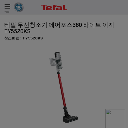
메뉴
테팔 무선청소기 에어포스360 라이트 이지
비스
TY5520KS
참조번호 :
TY5520KS