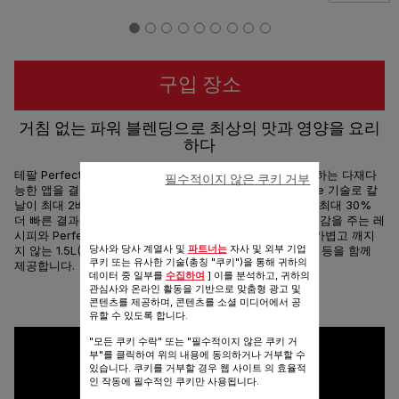
구입 장소
거침 없는 파워 블렌딩으로 최상의 맛과 영양을 요리
하다
테팔 PerfectMix +는 강력한 블렌딩과 무한한 영감을 제공하는 다재다
필수적이지 않은 쿠키 거부
능한 앱을 결합한 고속 블렌더입니다. 독점적인 Powelix Life 기술로 칼
날이 최대 2배 더 오래 지속되며*, 1200W의 강력한 모터로 최대 30%
더 빠른 결과를 제공합니다.** 무료 테팔 앱에서 150개의 영감을 주는 레
시피와 Perfect Mix 재료 조합 서비스 등을 발견해보세요. 가볍고 깨지
당사와 당사 계열사 및
파트너는
자사 및 외부 기업
지 않는 1.5L(사용 가능 용량) 트라이탄 용기, 자동 프로그램 등을 함께
쿠키 또는 유사한 기술(총칭 "쿠키")을 통해 귀하의
제공합니다.
데이터 중 일부를
수집하여
] 이를 분석하고, 귀하의
관심사와 온라인 활동을 기반으로 맞춤형 광고 및
공유
보내기
콘텐츠를 제공하며, 콘텐츠를 소셜 미디어에서 공
유할 수 있도록 합니다.
"모든 쿠키 수락" 또는 "필수적이지 않은 쿠키 거
부"를 클릭하여 위의 내용에 동의하거나 거부할 수
있습니다. 쿠키를 거부할 경우 웹 사이트 의 효율적
인 작동에 필수적인 쿠키만 사용됩니다.