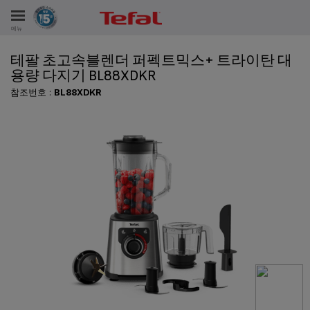
메뉴
테팔 초고속블렌더 퍼펙트믹스+ 트라이탄 대
비스
용량 다지기 BL88XDKR
참조번호 :
BL88XDKR