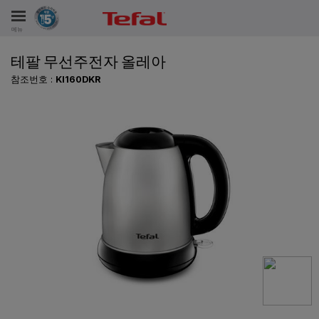
메뉴
테팔 무선주전자 올레아
비스
참조번호 :
KI160DKR