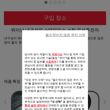
구입 장소
뛰어난 내구성의 스테인리스 스틸 무선주전자
필수적이지 않은 쿠키 거부
내구성이 뛰어난 스테인리스 스틸 무선주전자로, 1.7L의 용량으로 많은
양의 물도 한 번에 끓일 수 있어 편리합니다.
공유
보내기
당사와 당사 계열사 및
파트너는
자사 및 외부 기업
쿠키 또는 유사한 기술(총칭 "쿠키")을 통해 귀하의
데이터 중 일부를
수집하여
] 이를 분석하고, 귀하의
관심사와 온라인 활동을 기반으로 맞춤형 광고 및
콘텐츠를 제공하며, 콘텐츠를 소셜 미디어에서 공
유할 수 있도록 합니다.
"모든 쿠키 수락" 또는 "필수적이지 않은 쿠키 거
제품 특징
부"를 클릭하여 위의 내용에 동의하거나 거부할 수
있습니다. 쿠키를 거부할 경우 웹 사이트 의 효율적
인 작동에 필수적인 쿠키만 사용됩니다.
‹
›
다양한 쿠키 범주에 대해 자세히 알아보고, 보다 세
부적으로 설정하려면
"내 선택"
을 클릭하십시오.
환경 설정 센터에서
언제든지 설정을 변경할 수 있
습니다. 당사의 쿠키 정책을 읽고 자세한 내용을 확