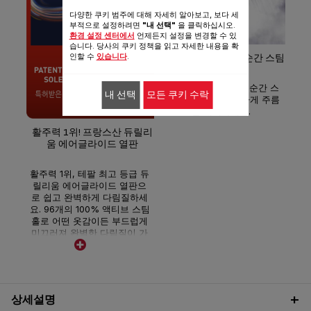
다양한 쿠키 범주에 대해 자세히 알아보고, 보다 세
부적으로 설정하려면
"내 선택"
을 클릭하십시오.
최
환경 설정 센터에서
언제든지 설정을 변경할 수 있
습니다. 당사의 쿠키 정책을 읽고 자세한 내용을 확
인할 수
있습니다
.
최대 210g/분 강력 순간 스팀
최대
팀으
최대 210g/분 초강력 순간 스
내 선택
모든 쿠키 수락
팀으로 빠르고 완벽하게 주름
을 제거하세요.
활주력 1위! 프랑스산 듀릴리
움 에어글라이드 열판
활주력 1위, 테팔 최고 등급 듀
릴리움 에어글라이드 열판으
로 쉽고 완벽하게 다림질하세
요. 96개의 100% 액티브 스팀
홀로 어떤 옷감이든 부드럽게
미끄러져 완벽한 다림질이 가
능합니다.
상세설명