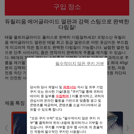
구입 장소
듀릴리움 에어글라이드 열판과 강력 스팀으로 완벽한
다림질!
테팔 울트라글라이드 플러스로 완벽히 다림질하세요! 프랑스산 듀릴리
움 에어글라이드 열판은 테팔 최고 등급 열판으로 어떤 옷감이든 부드럽
게 미끄러져 적은 힘으로도 완벽한 다림질이 가능합니다. 날렵한 열판 팁
으로 단추 사이사이, 좁은 면적까지 완벽하게 주름을 제거할 수 있습니
다. 96개의 100% 액티브 스팀홀로 강력한 스팀을 만들어 효과적으로 주
름을 제거할 수 있습니다. 순간 강력 스팀 210g/분, 연속 스팀 최대 45g/
필수적이지 않은 쿠키 거부
분의 강력하고 풍부한 스팀으로 더 완벽하게 다림질하세요. 또한, 자동
전원 차단 기능으로 수평은 30초, 수직은 8분 이후에 자동 전원 차단되
어 안전한 사용이 가능합니다.
당사와 당사 계열사 및
파트너는
자사 및 외부 기업
공유
보내기
쿠키 또는 유사한 기술(총칭 "쿠키")을 통해 귀하의
데이터 중 일부를
수집하여
] 이를 분석하고, 귀하의
관심사와 온라인 활동을 기반으로 맞춤형 광고 및
제품 특징
콘텐츠를 제공하며, 콘텐츠를 소셜 미디어에서 공
유할 수 있도록 합니다.
"모든 쿠키 수락" 또는 "필수적이지 않은 쿠키 거
‹
›
부"를 클릭하여 위의 내용에 동의하거나 거부할 수
있습니다. 쿠키를 거부할 경우 웹 사이트 의 효율적
인 작동에 필수적인 쿠키만 사용됩니다.