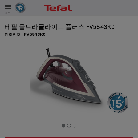
메뉴
테팔 울트라글라이드 플러스 FV5843K0
비스
참조번호 :
FV5843K0