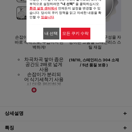
부적으로 설정하려면
"내 선택"
을 클릭하십시오.
환경 설정 센터에서
언제든지 설정을 변경할 수 있
테팔
습니다. 당사의 쿠키 정책을 읽고 자세한 내용을 확
인할 수
있습니다
.
인덕
내 선택
모든 쿠키 수락
테팔
손잡이가 분리되어 조리 후
뛰어난 안정성과 내구성을 자
닥
바로 식탁으로, 수납까지 완
랑하는 고품질 스테인리스 스
벽하게!
틸 재질
강한
완
차곡차곡 쌓아 좁은
(18/10,
스테인리스
304
소재
(
공간도 2배로 넓게
/ 5
년 품질 보증
)
사용
손잡이가 분리되
어 식기세척기 사용
시 더욱 편리하게
오븐 용기까지 다양
하게 사용 가능
상세설명
특징