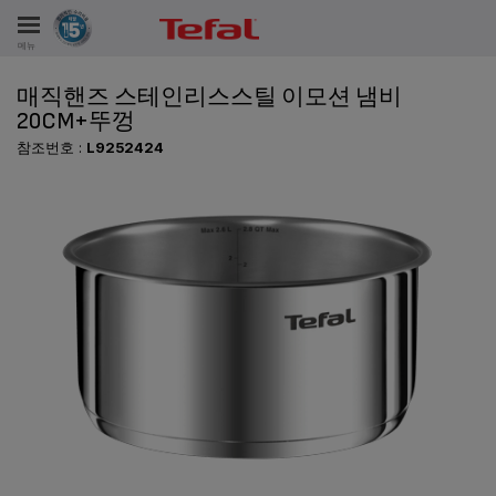
메뉴
매직핸즈 스테인리스스틸 이모션 냄비
비스
20CM+뚜껑
참조번호 :
L9252424