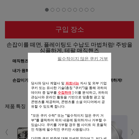
구입 장소
손잡이를 떼면, 플레이팅도 수납도 마법처럼! 주방을
심플하게, 테팔 매직핸즈
필수적이지 않은 쿠키 거부
매직핸즈 하나면 끝
!
내가 원하는 냄비 구성만 추가로 구매 가능
!
손잡이가 분리되어
조리 후 바로 식탁
으로
,
수납까지 완벽
하게
!
당사와 당사 계열사 및
파트너는
자사 및 외부 기업
쿠키 또는 유사한 기술(총칭 "쿠키")을 통해 귀하의
공유
데이터 중 일부를
수집하여
] 이를 분석하고, 귀하의
보내기
관심사와 온라인 활동을 기반으로 맞춤형 광고 및
콘텐츠를 제공하며, 콘텐츠를 소셜 미디어에서 공
제품 특징
유할 수 있도록 합니다.
"모든 쿠키 수락" 또는 "필수적이지 않은 쿠키 거
부"를 클릭하여 위의 내용에 동의하거나 거부할 수
‹
›
있습니다. 쿠키를 거부할 경우 웹 사이트 의 효율적
인 작동에 필수적인 쿠키만 사용됩니다.
다양한 쿠키 범주에 대해 자세히 알아보고, 보다 세