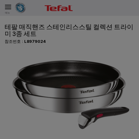
메뉴
테팔 매직핸즈 스테인리스스틸 컬렉션 트라이
비스
미 3종 세트
참조번호 :
L8979024