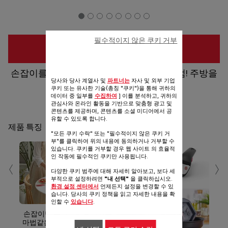
필수적이지 않은 쿠키 거부
구입 장소
손잡이를 떼면, 플레이팅도 수납도 마법처럼! 주방을
당사와 당사 계열사 및
파트너는
자사 및 외부 기업
심플하게, 테팔 매직핸즈
쿠키 또는 유사한 기술(총칭 "쿠키")을 통해 귀하의
데이터 중 일부를
수집하여
] 이를 분석하고, 귀하의
관심사와 온라인 활동을 기반으로 맞춤형 광고 및
공유
보내기
콘텐츠를 제공하며, 콘텐츠를 소셜 미디어에서 공
유할 수 있도록 합니다.
제품 특징
"모든 쿠키 수락" 또는 "필수적이지 않은 쿠키 거
부"를 클릭하여 위의 내용에 동의하거나 거부할 수
있습니다. 쿠키를 거부할 경우 웹 사이트 의 효율적
‹
›
인 작동에 필수적인 쿠키만 사용됩니다.
다양한 쿠키 범주에 대해 자세히 알아보고, 보다 세
부적으로 설정하려면
"내 선택"
을 클릭하십시오.
환경 설정 센터에서
언제든지 설정을 변경할 수 있
습니다. 당사의 쿠키 정책을 읽고 자세한 내용을 확
인할 수
있습니다
.
뛰어
랑하
손잡이만 분리하면 완성되는
마법같은 플레이팅, 수납까지