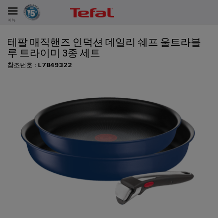
메뉴
테팔 매직핸즈 인덕션 데일리 쉐프 울트라블
비스
루 트라이미 3종 세트
참조번호 :
L7849322