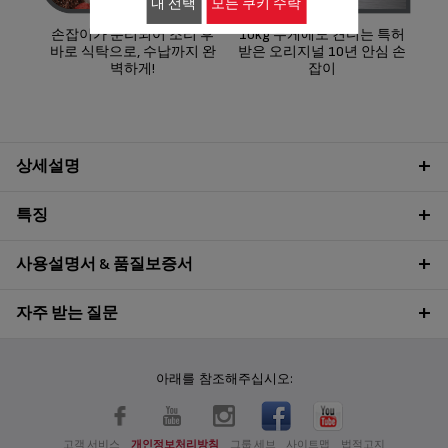
내 선택
모든 쿠키 수락
손잡이가 분리되어 조리 후
10kg 무게에도 견디는 특허
바로 식탁으로, 수납까지 완
받은 오리지널 10년 안심 손
벽하게!
잡이
상세설명
특징
사용설명서 & 품질보증서
자주 받는 질문
아래를 참조해주십시오:
고객 서비스
개인정보처리방침
그룹 세브
사이트맵
법적고지