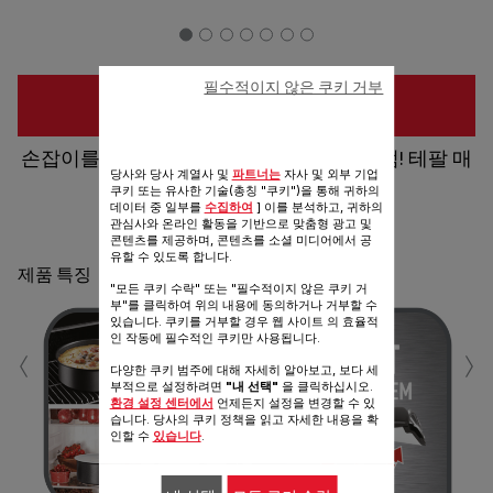
필수적이지 않은 쿠키 거부
구입 장소
손잡이를 떼면, 플레이팅도 수납도 마법처럼! 테팔 매
당사와 당사 계열사 및
파트너는
자사 및 외부 기업
직핸즈
쿠키 또는 유사한 기술(총칭 "쿠키")을 통해 귀하의
데이터 중 일부를
수집하여
] 이를 분석하고, 귀하의
관심사와 온라인 활동을 기반으로 맞춤형 광고 및
공유
보내기
콘텐츠를 제공하며, 콘텐츠를 소셜 미디어에서 공
유할 수 있도록 합니다.
제품 특징
"모든 쿠키 수락" 또는 "필수적이지 않은 쿠키 거
부"를 클릭하여 위의 내용에 동의하거나 거부할 수
있습니다. 쿠키를 거부할 경우 웹 사이트 의 효율적
‹
›
인 작동에 필수적인 쿠키만 사용됩니다.
다양한 쿠키 범주에 대해 자세히 알아보고, 보다 세
부적으로 설정하려면
"내 선택"
을 클릭하십시오.
환경 설정 센터에서
언제든지 설정을 변경할 수 있
습니다. 당사의 쿠키 정책을 읽고 자세한 내용을 확
인할 수
있습니다
.
2배