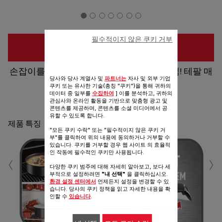
필수적이지 않은 쿠키 거부
구입 장소
손잡이를 떼면, 플레이팅도 수납도 마법처럼! 테팔 매
당사와 당사 계열사 및
파트너는
자사 및 외부 기업
직핸즈
쿠키 또는 유사한 기술(총칭 "쿠키")을 통해 귀하의
데이터 중 일부를
수집하여
] 이를 분석하고, 귀하의
관심사와 온라인 활동을 기반으로 맞춤형 광고 및
공유
보내기
콘텐츠를 제공하며, 콘텐츠를 소셜 미디어에서 공
유할 수 있도록 합니다.
제품 특징
"모든 쿠키 수락" 또는 "필수적이지 않은 쿠키 거
부"를 클릭하여 위의 내용에 동의하거나 거부할 수
있습니다. 쿠키를 거부할 경우 웹 사이트 의 효율적
‹
›
인 작동에 필수적인 쿠키만 사용됩니다.
다양한 쿠키 범주에 대해 자세히 알아보고, 보다 세
부적으로 설정하려면
"내 선택"
을 클릭하십시오.
환경 설정 센터에서
언제든지 설정을 변경할 수 있
습니다. 당사의 쿠키 정책을 읽고 자세한 내용을 확
인할 수
있습니다
.
2배