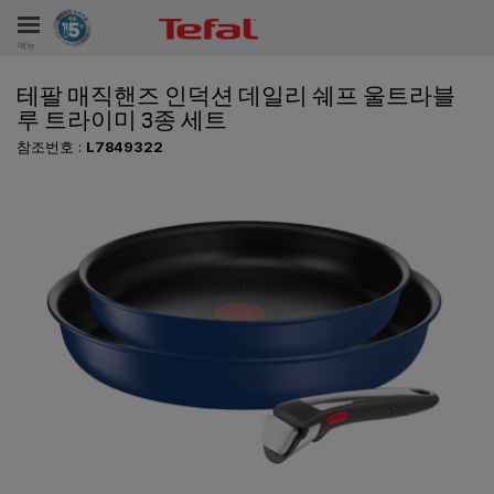
메뉴
테팔 매직핸즈 인덕션 데일리 쉐프 울트라블
비스
루 트라이미 3종 세트
참조번호 :
L7849322