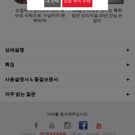
내 선택
모든 쿠키 수락
손잡이가 분리되어 조리 후
10kg 무게에도 견디는 특허
바로 식탁으로, 수납까지 완
받은 오리지널 10년 안심 손
벽하게!
잡이
상세설명
특징
사용설명서 & 품질보증서
자주 받는 질문
아래를 참조해주십시오:
고객 서비스
개인정보처리방침
그룹 세브
사이트맵
법적고지