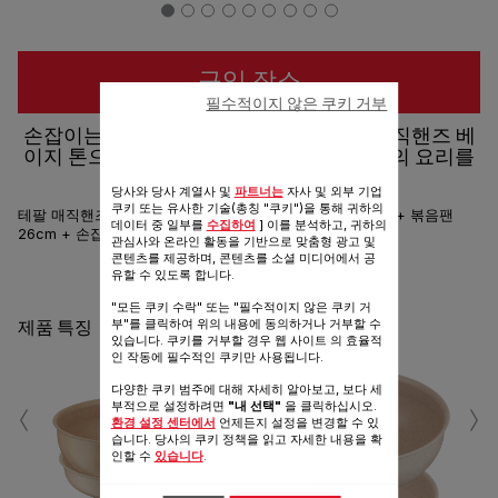
구입 장소
필수적이지 않은 쿠키 거부
손잡이는 -빼고 편리함은 +더하고, 테팔 매직핸즈 베
이지 톤으로 주방에 우아함을 더하다, 매일의 요리를
특별하게!
당사와 당사 계열사 및
파트너는
자사 및 외부 기업
쿠키 또는 유사한 기술(총칭 "쿠키")을 통해 귀하의
테팔 매직핸즈 인덕션 딜라이트 3종 세트 (프라이팬 24cm + 볶음팬
데이터 중 일부를
수집하여
] 이를 분석하고, 귀하의
26cm + 손잡이)
관심사와 온라인 활동을 기반으로 맞춤형 광고 및
콘텐츠를 제공하며, 콘텐츠를 소셜 미디어에서 공
유할 수 있도록 합니다.
공유
보내기
"모든 쿠키 수락" 또는 "필수적이지 않은 쿠키 거
부"를 클릭하여 위의 내용에 동의하거나 거부할 수
제품 특징
있습니다. 쿠키를 거부할 경우 웹 사이트 의 효율적
인 작동에 필수적인 쿠키만 사용됩니다.
다양한 쿠키 범주에 대해 자세히 알아보고, 보다 세
‹
›
부적으로 설정하려면
"내 선택"
을 클릭하십시오.
환경 설정 센터에서
언제든지 설정을 변경할 수 있
습니다. 당사의 쿠키 정책을 읽고 자세한 내용을 확
인할 수
있습니다
.
테