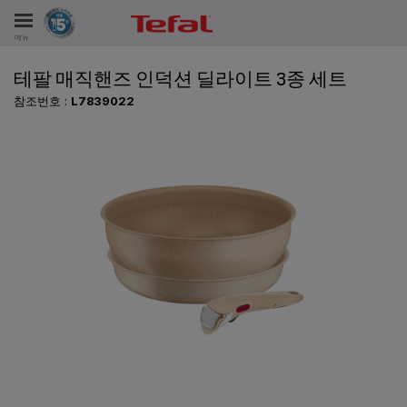
메뉴
테팔 매직핸즈 인덕션 딜라이트 3종 세트
비스
참조번호 :
L7839022