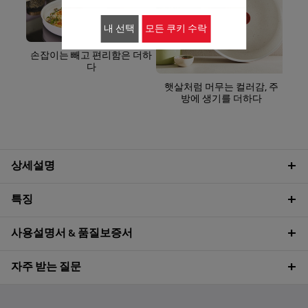
내 선택
모든 쿠키 수락
특
손잡이는 빼고 편리함은 더하
다
햇살처럼 머무는 컬러감, 주
방에 생기를 더하다
상세설명
특징
사용설명서 & 품질보증서
자주 받는 질문