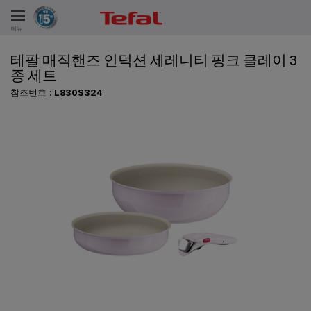
메뉴
테팔 매직핸즈 인덕션 세레니티 핑크 클레이 3
비스
종 세트
참조번호 :
L830S324