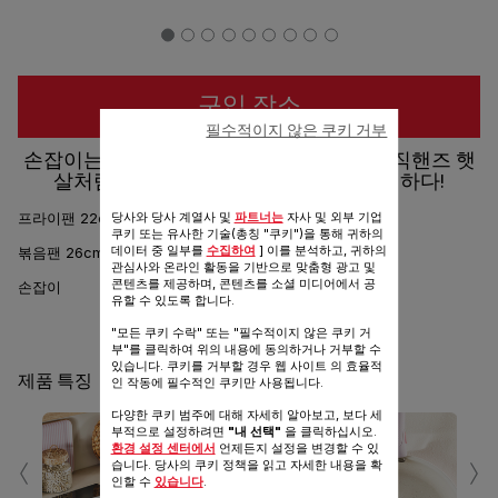
구입 장소
필수적이지 않은 쿠키 거부
손잡이는 -빼고 편리함은 +더하고, 테팔 매직핸즈 햇
살처럼 머무는 컬러감, 주방에 생기를 더하다!
당사와 당사 계열사 및
파트너는
자사 및 외부 기업
프라이팬 22cm
쿠키 또는 유사한 기술(총칭 "쿠키")을 통해 귀하의
데이터 중 일부를
수집하여
] 이를 분석하고, 귀하의
볶음팬 26cm
관심사와 온라인 활동을 기반으로 맞춤형 광고 및
콘텐츠를 제공하며, 콘텐츠를 소셜 미디어에서 공
손잡이
유할 수 있도록 합니다.
공유
보내기
"모든 쿠키 수락" 또는 "필수적이지 않은 쿠키 거
부"를 클릭하여 위의 내용에 동의하거나 거부할 수
있습니다. 쿠키를 거부할 경우 웹 사이트 의 효율적
제품 특징
인 작동에 필수적인 쿠키만 사용됩니다.
다양한 쿠키 범주에 대해 자세히 알아보고, 보다 세
부적으로 설정하려면
"내 선택"
을 클릭하십시오.
‹
›
환경 설정 센터에서
언제든지 설정을 변경할 수 있
습니다. 당사의 쿠키 정책을 읽고 자세한 내용을 확
인할 수
있습니다
.