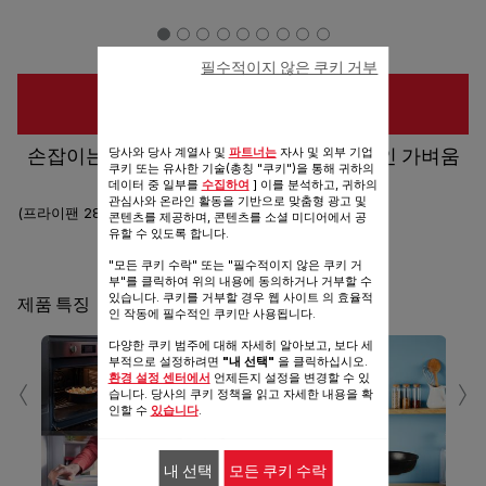
필수적이지 않은 쿠키 거부
구입 장소
당사와 당사 계열사 및
파트너는
자사 및 외부 기업
손잡이는 -빼고 편리함은 +더하고 독보적인 가벼움
쿠키 또는 유사한 기술(총칭 "쿠키")을 통해 귀하의
과 성능, 테팔 매직핸즈 쏘라이트
데이터 중 일부를
수집하여
] 이를 분석하고, 귀하의
관심사와 온라인 활동을 기반으로 맞춤형 광고 및
(프라이팬 28cm)
콘텐츠를 제공하며, 콘텐츠를 소셜 미디어에서 공
유할 수 있도록 합니다.
공유
보내기
"모든 쿠키 수락" 또는 "필수적이지 않은 쿠키 거
부"를 클릭하여 위의 내용에 동의하거나 거부할 수
있습니다. 쿠키를 거부할 경우 웹 사이트 의 효율적
제품 특징
인 작동에 필수적인 쿠키만 사용됩니다.
다양한 쿠키 범주에 대해 자세히 알아보고, 보다 세
부적으로 설정하려면
"내 선택"
을 클릭하십시오.
‹
›
환경 설정 센터에서
언제든지 설정을 변경할 수 있
습니다. 당사의 쿠키 정책을 읽고 자세한 내용을 확
인할 수
있습니다
.
테
내 선택
모든 쿠키 수락
법 