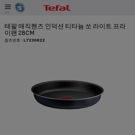
메뉴
테팔 매직핸즈 인덕션 티타늄 쏘 라이트 프라
비스
이팬 28CM
참조번호 :
L7230622