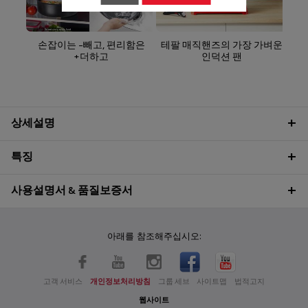
손잡이는 -빼고, 편리함은
테팔 매직핸즈의 가장 가벼운
+더하고
인덕션 팬
상세설명
특징
사용설명서 & 품질보증서
아래를 참조해주십시오:
고객 서비스
개인정보처리방침
그룹 세브
사이트맵
법적고지
웹사이트