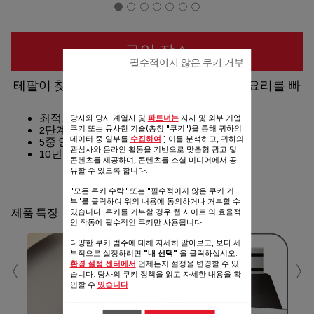
구입 장소
필수적이지 않은 쿠키 거부
테팔이 찾은 최적의 압력으로, 맛있는 밥과 요리를 빠
르게 - 압력솥과 냄비를 하나로
최적의 압력, 고른 열전도
당사와 당사 계열사 및
파트너는
자사 및 외부 기업
쿠키 또는 유사한 기술(총칭 "쿠키")을 통해 귀하의
2단계 압력 표시기
데이터 중 일부를
수집하여
] 이를 분석하고, 귀하의
5중 안전 장치
관심사와 온라인 활동을 기반으로 맞춤형 광고 및
10년 품질보증 스테인리스 스틸 304
콘텐츠를 제공하며, 콘텐츠를 소셜 미디어에서 공
유할 수 있도록 합니다.
공유
보내기
"모든 쿠키 수락" 또는 "필수적이지 않은 쿠키 거
부"를 클릭하여 위의 내용에 동의하거나 거부할 수
있습니다. 쿠키를 거부할 경우 웹 사이트 의 효율적
제품 특징
인 작동에 필수적인 쿠키만 사용됩니다.
다양한 쿠키 범주에 대해 자세히 알아보고, 보다 세
‹
›
부적으로 설정하려면
"내 선택"
을 클릭하십시오.
환경 설정 센터에서
언제든지 설정을 변경할 수 있
습니다. 당사의 쿠키 정책을 읽고 자세한 내용을 확
인할 수
있습니다
.