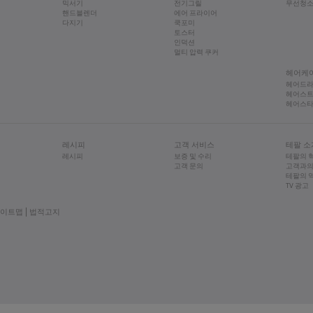
믹서기
전기그릴
무선청
핸드블렌더
에어 프라이어
다지기
쿡포미
토스터
인덕션
멀티 압력 쿠커
헤어케
헤어드
헤어스
헤어스
레시피
고객 서비스
테팔 소
레시피
보증 및 수리
테팔의 
고객 문의
고객과의
테팔의 
TV 광고
이트맵
법적고지