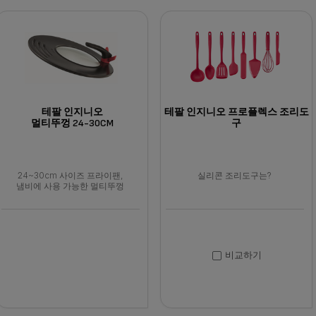
테팔 인지니오
테팔 인지니오 프로플렉스 조리도
멀티뚜껑 24-30CM
구
24~30cm 사이즈 프라이팬,
실리콘 조리도구는?
냄비에 사용 가능한 멀티뚜껑
비교하기