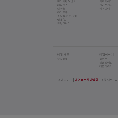
프라이팬 & 냄비
커피메이커
매직핸즈
전기주전자
압력솥
비어텐더
조리도구
주방칼, 가위, 도마
밀폐용기
드링크웨어
테팔 제품
테팔이야기
주방용품
이벤트
집밥캠페인
테팔더하기
고객 서비스
개인정보처리방침
그룹 세브
사