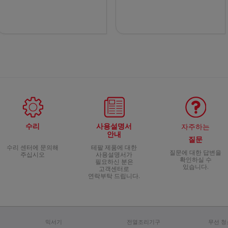
수리
사용설명서
자주하는
안내
질문
수리 센터에 문의해
테팔 제품에 대한
질문에 대한 답변을
주십시오
사용설명서가
확인하실 수
필요하신 분은
있습니다.
고객센터로
연락부탁 드립니다.
믹서기
전열조리기구
무선 청