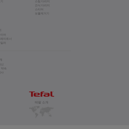
소기
스팀 다리미
건식 다리미
스티머
보풀제거기
어
라이어
트레이트너
타일러
개
혁신
 약속
역사
테팔 소개