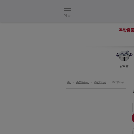
메뉴
주방용
압력솥
홈
>
주방용품
>
조리도구
>
조리도구