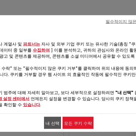
필수적이지 않은
사 계열사 및
파트너는
자사 및 외부 기업 쿠키 또는 유사한 기술(총칭 "쿠
 데이터 중 일부를
수집하여
] 이를 분석하고, 귀하의 관심사와 온라인 활
 광고 및 콘텐츠를 제공하며, 콘텐츠를 소셜 미디어에서 공유할 수 있도록
테팔 5초 멀티 다지기 900ML 화이
테팔 인지니오 스테인리스 스틸 조
트
리도구 민트
키 수락" 또는 "필수적이지 않은 쿠키 거부"를 클릭하여 위의 내용에 동의
습니다. 쿠키를 거부할 경우 웹 사이트 의 효율적인 작동에 필수적인 쿠키
멀티 다지기 900ml
테팔의 아이디어로, 당신의
요리를 더욱 편리하게!
키 범주에 대해 자세히 알아보고, 보다 세부적으로 설정하려면
"내 선택"
경 설정 센터에서
언제든지 설정을 변경할 수 있습니다. 당사의 쿠키 정책을
을 확인할 수
있습니다
.
내 선택
모든 쿠키 수락