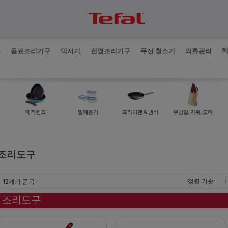
품
음료조리기구
믹서기
전열조리기구
무선 청소기
의류관리
매직핸즈
밀폐용기
프라이팬 & 냄비
주방칼, 가위, 도마
조리도구
12개의 품목
정렬 기준:
조리도구