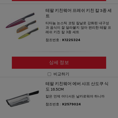
테팔 키친웨어 프레쉬 키친 칼 3종 세
트
티타늄 논스틱 코팅 칼날로 강화된 내구성
과 음식이 잘 달라붙지 않아 편리한 테팔 프
레쉬 키친 칼 3종 세트
참조번호 :
K122S324
상세 정보
비교하기
테팔 키친웨어 에버 샤프 산도쿠 식
도 16.5CM
칼은 언제 어디서든 날카로워야 하니까
참조번호 :
K2579024