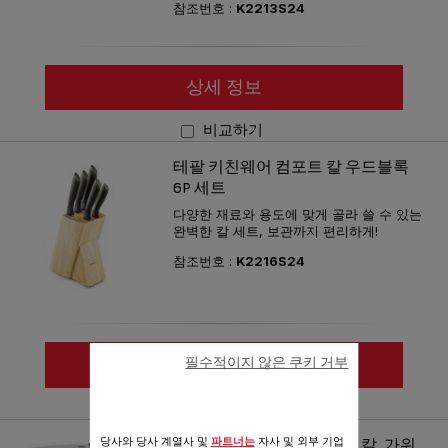
참조번호 :
K2213S24
상세 정보
비교하기
테팔 키친웨어 컴포트 칼 우드블록
6P 세트
다양한 재료와 용도에 맞게 골라 쓸 수 있는
완벽한 칼 세트, 보관까지 편리하게!
참조번호 :
K2216S24
필수적이지 않은 쿠키 거부
상세 정보
비교하기
당사와 당사 계열사 및
파트너는
자사 및 외부 기업
테팔 키친웨어 컴포트 주방 칼, 가위