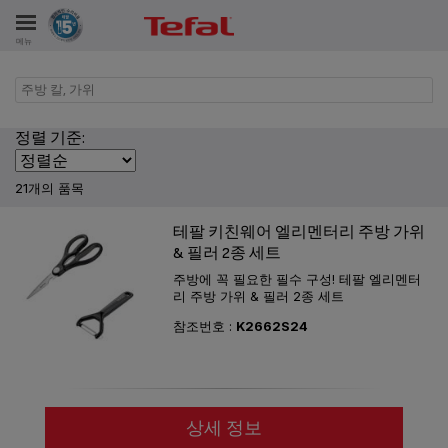
메뉴
주방 칼, 가위
비스
정렬 기준:
21개의 품목
테팔 키친웨어 엘리멘터리 주방 가위
& 필러 2종 세트
주방에 꼭 필요한 필수 구성! 테팔 엘리멘터
리 주방 가위 & 필러 2종 세트
참조번호 :
K2662S24
상세 정보