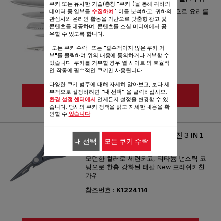
쿠키 또는 유사한 기술(총칭 "쿠키")을 통해 귀하의
데이터 중 일부를
수집하여
] 이를 분석하고, 귀하의
편안한 그립감과 뛰어난 절삭력으로 요리를
관심사와 온라인 활동을 기반으로 맞춤형 광고 및
더 즐겁게!
콘텐츠를 제공하며, 콘텐츠를 소셜 미디어에서 공
유할 수 있도록 합니다.
"모든 쿠키 수락" 또는 "필수적이지 않은 쿠키 거
부"를 클릭하여 위의 내용에 동의하거나 거부할 수
있습니다. 쿠키를 거부할 경우 웹 사이트 의 효율적
인 작동에 필수적인 쿠키만 사용됩니다.
다양한 쿠키 범주에 대해 자세히 알아보고, 보다 세
부적으로 설정하려면
"내 선택"
을 클릭하십시오.
상세 정보
환경 설정 센터에서
언제든지 설정을 변경할 수 있
습니다. 당사의 쿠키 정책을 읽고 자세한 내용을 확
인할 수
있습니다
.
비교하기
테팔 키친웨어 뉴프레쉬키친 3 IN 1
내 선택
모든 쿠키 수락
주방가위
모던한 컬러로 세련되고, 티타늄 넌스틱 코
팅으로 한층 강화된 테팔 New 프레쉬키친
가위
참조번호 :
K1224114