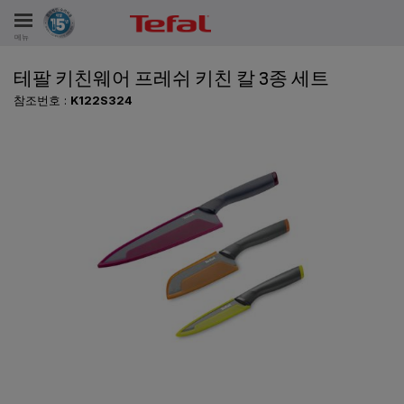
메뉴
테팔 키친웨어 프레쉬 키친 칼 3종 세트
비스
참조번호 :
K122S324