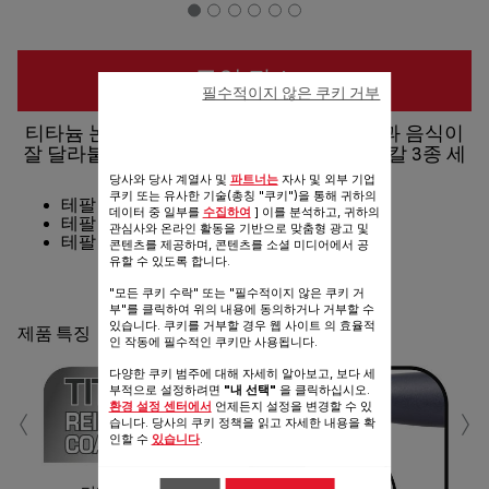
구입 장소
필수적이지 않은 쿠키 거부
티타늄 논스틱 코팅 칼날로 강화된 내구성과 음식이
잘 달라붙지 않아 편리한 테팔 프레쉬 키친 칼 3종 세
트
당사와 당사 계열사 및
파트너는
자사 및 외부 기업
쿠키 또는 유사한 기술(총칭 "쿠키")을 통해 귀하의
테팔 프레쉬 키친 식도 20cm
데이터 중 일부를
수집하여
] 이를 분석하고, 귀하의
테팔 프레쉬 키친 산도쿠 12cm
관심사와 온라인 활동을 기반으로 맞춤형 광고 및
테팔 프레쉬 키친 과도 12cm
콘텐츠를 제공하며, 콘텐츠를 소셜 미디어에서 공
유할 수 있도록 합니다.
공유
보내기
"모든 쿠키 수락" 또는 "필수적이지 않은 쿠키 거
부"를 클릭하여 위의 내용에 동의하거나 거부할 수
있습니다. 쿠키를 거부할 경우 웹 사이트 의 효율적
제품 특징
인 작동에 필수적인 쿠키만 사용됩니다.
다양한 쿠키 범주에 대해 자세히 알아보고, 보다 세
부적으로 설정하려면
"내 선택"
을 클릭하십시오.
‹
›
환경 설정 센터에서
언제든지 설정을 변경할 수 있
습니다. 당사의 쿠키 정책을 읽고 자세한 내용을 확
인할 수
있습니다
.