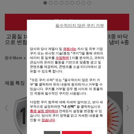
구입 장소
필수적이지 않은 쿠키 거부
고품질 18-10 스테인리스 스틸 소재와 특수 3중 바닥
으로 변함없는 성능과 견고한 내구성을 갖춘 냄비 4종
세트!
당사와 당사 계열사 및
파트너는
자사 및 외부 기업
쿠키 또는 유사한 기술(총칭 "쿠키")을 통해 귀하의
편수16cm + 양수 18cm + 양수 20cm + 양수 24cm
데이터 중 일부를
수집하여
] 이를 분석하고, 귀하의
관심사와 온라인 활동을 기반으로 맞춤형 광고 및
콘텐츠를 제공하며, 콘텐츠를 소셜 미디어에서 공
공유
보내기
유할 수 있도록 합니다.
"모든 쿠키 수락" 또는 "필수적이지 않은 쿠키 거
제품 특징
부"를 클릭하여 위의 내용에 동의하거나 거부할 수
있습니다. 쿠키를 거부할 경우 웹 사이트 의 효율적
인 작동에 필수적인 쿠키만 사용됩니다.
‹
›
다양한 쿠키 범주에 대해 자세히 알아보고, 보다 세
부적으로 설정하려면
"내 선택"
을 클릭하십시오.
환경 설정 센터에서
언제든지 설정을 변경할 수 있
습니다. 당사의 쿠키 정책을 읽고 자세한 내용을 확
인할 수
있습니다
.
활