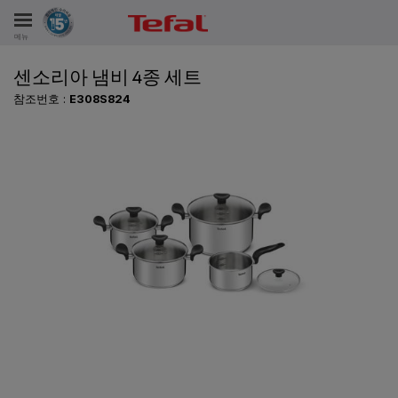
메뉴
센소리아 냄비 4종 세트
비스
참조번호 :
E308S824