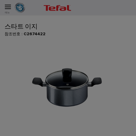
메뉴
스타트 이지
비스
참조번호 :
C2674422