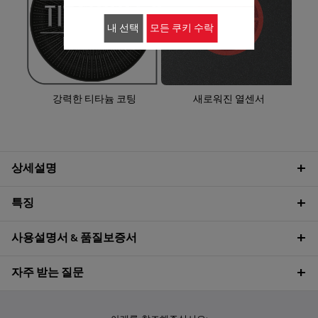
내 선택
모든 쿠키 수락
테
강력한 티타늄 코팅
새로워진 열센서
상세설명
특징
사용설명서 & 품질보증서
자주 받는 질문