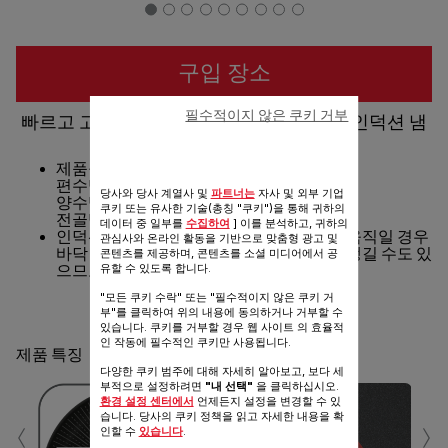
구입 장소
필수적이지 않은 쿠키 거부
빠르고 고른 열전도로 요리가 쉽고 편리한 인덕션 냄
비의 기준
제품구성
편수냄비 18cm
당사와 당사 계열사 및
파트너는
자사 및 외부 기업
양수냄비 20/24cm
쿠키 또는 유사한 기술(총칭 "쿠키")을 통해 귀하의
전골냄비 24cm
데이터 중 일부를
수집하여
] 이를 분석하고, 귀하의
인덕션 레인지 사용 시 반복적으로 제품을 움직일 경우
관심사와 온라인 활동을 기반으로 맞춤형 광고 및
바닥면 마찰에 따라 인덕션 상판에 흠집이 생길 수도 있
콘텐츠를 제공하며, 콘텐츠를 소셜 미디어에서 공
유할 수 있도록 합니다.
으므로 주의하여 사용하십시오.
"모든 쿠키 수락" 또는 "필수적이지 않은 쿠키 거
공유
보내기
부"를 클릭하여 위의 내용에 동의하거나 거부할 수
있습니다. 쿠키를 거부할 경우 웹 사이트 의 효율적
인 작동에 필수적인 쿠키만 사용됩니다.
제품 특징
다양한 쿠키 범주에 대해 자세히 알아보고, 보다 세
부적으로 설정하려면
"내 선택"
을 클릭하십시오.
환경 설정 센터에서
언제든지 설정을 변경할 수 있
‹
›
습니다. 당사의 쿠키 정책을 읽고 자세한 내용을 확
인할 수
있습니다
.