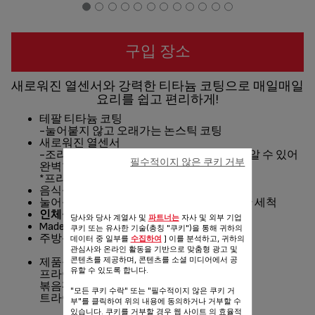
구입 장소
새로워진 열센서와 강력한 티타늄 코팅으로 매일매일
요리를 쉽고 편리하게!
테팔 티타늄 코팅
-눌어붙지 않고 오래가는 논스틱 코팅
새로워진 열센서
-조리 시작의 타이밍을 보다 쉽고 정확하게 알 수 있어
필수적이지 않은 쿠키 거부
완벽한 요리 가능
*프라이팬 12cm에는 열센서가 없습니다.
음식을 고르게 익힐 수 있는 고른 열전도
눌어붙지 않는 논스틱 외부 코팅으로 편리한 세척
인체공학적 손잡이
로 편리한 사용
당사와 당사 계열사 및
파트너는
자사 및 외부 기업
Made in 프랑스, 믿을 수 있는 품질
쿠키 또는 유사한 기술(총칭 "쿠키")을 통해 귀하의
주방용품 세계 판매 1위
데이터 중 일부를
수집하여
] 이를 분석하고, 귀하의
관심사와 온라인 활동을 기반으로 맞춤형 광고 및
콘텐츠를 제공하며, 콘텐츠를 소셜 미디어에서 공
제품구성
유할 수 있도록 합니다.
프라이팬 12/20/24/26/28/30cm
볶음팬 28cm
"모든 쿠키 수락" 또는 "필수적이지 않은 쿠키 거
트라이앵글 멀티팬 26cm
부"를 클릭하여 위의 내용에 동의하거나 거부할 수
있습니다. 쿠키를 거부할 경우 웹 사이트 의 효율적