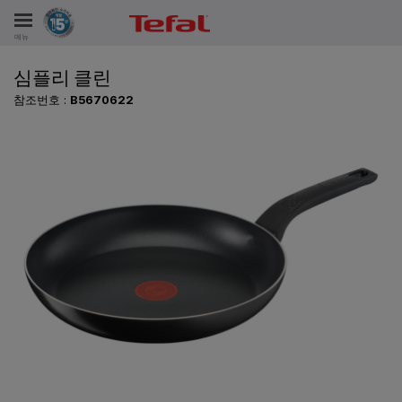
메뉴
심플리 클린
비스
참조번호 :
B5670622