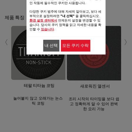
인 작동에 필수적인 쿠키만 사용됩니다.
공유
보내기
다양한 쿠키 범주에 대해 자세히 알아보고, 보다 세
부적으로 설정하려면
"내 선택"
을 클릭하십시오.
제품 특징
환경 설정 센터에서
언제든지 설정을 변경할 수 있
습니다. 당사의 쿠키 정책을 읽고 자세한 내용을 확
인할 수
있습니다
.
‹
›
내 선택
모든 쿠키 수락
음
테팔 티타늄 코팅
새로워진 열센서
눌어붙지 않고 오래가는 논스
조리 시작의 타이밍을 보다 쉽
틱 코팅
고 정확하게 알 수 있어 완벽
한 요리 가능