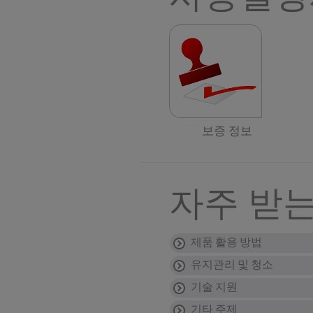
보증 정보
자주 받는
제품 활용 방법
유지관리 및 청소
조리기구는 오븐에 
기술 지원
탈착가능한 손잡이가 있는
테팔 열센서(THER
팬이나 냄비는 어떻
거해야 합니다). 기구를
하나요?
기타 주제
비점착성 팬
:
식기세척기 사용이 
프라이팬의 손잡이가 