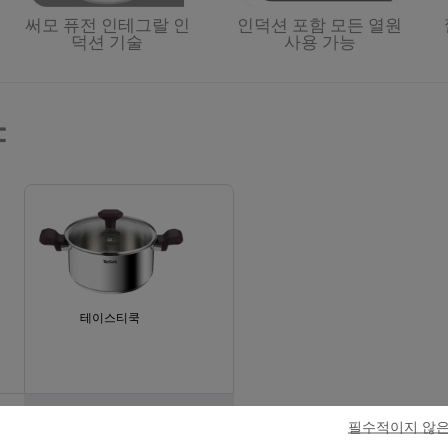
써모 퓨전 인테그랄 인
인덕션 포함 모든 열원
덕션 기술
사용 가능
양
테이스티쿡
Stewpot
필수적이지 않은
20 CM