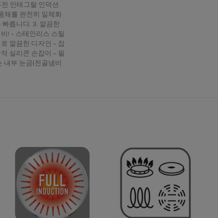
 퓨전 인테그랄 인덕션
 몸체를 완전히 일체화
빠릅니다. 3. 깔끔한
비! - 스테인리스 스틸
로 깔끔한 디자인 - 잡
적 실리콘 손잡이 - 필
는 내부 눈금(전골냄비
징