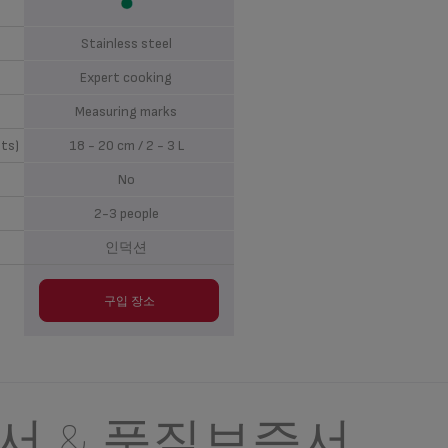
Stainless steel
Expert cooking
Measuring marks
ots)
18 - 20 cm / 2 - 3 L
No
2-3 people
인덕션
구입 장소
서 & 품질보증서