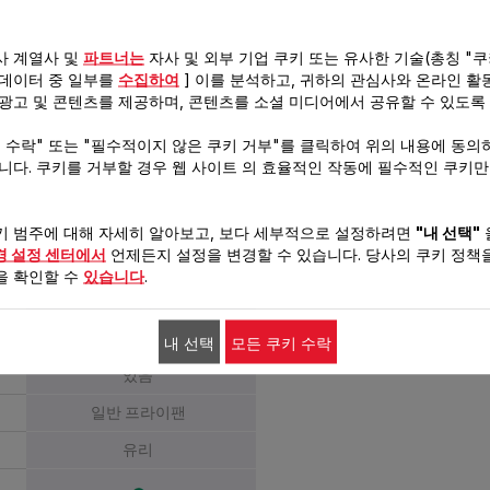
스테인리스스틸
사 계열사 및
파트너는
자사 및 외부 기업 쿠키 또는 유사한 기술(총칭 "쿠
인덕션 - 가스레인지 - 전기레인
 데이터 중 일부를
수집하여
] 이를 분석하고, 귀하의 관심사와 온라인 활
지 - 하이라이트
 광고 및 콘텐츠를 제공하며, 콘텐츠를 소셜 미디어에서 공유할 수 있도록
175°C 까지 호환가능(유리뚜껑
키 수락" 또는 "필수적이지 않은 쿠키 거부"를 클릭하여 위의 내용에 동의
제외)
습니다. 쿠키를 거부할 경우 웹 사이트 의 효율적인 작동에 필수적인 쿠키
식기세척기 사용가능하오나 손
세척 권장
키 범주에 대해 자세히 알아보고, 보다 세부적으로 설정하려면
"내 선택"
경 설정 센터에서
언제든지 설정을 변경할 수 있습니다. 당사의 쿠키 정책을
스테인리스 스틸
을 확인할 수
있습니다
.
없음
유광 스테인리스 스틸
내 선택
모든 쿠키 수락
있음
일반 프라이팬
유리