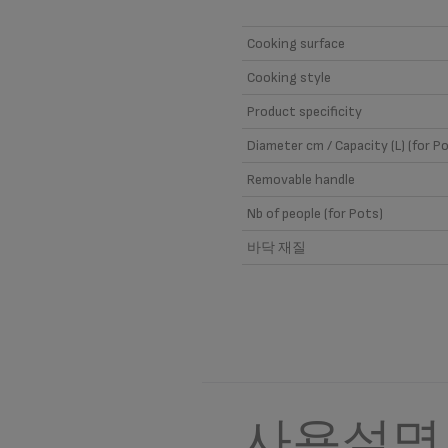
Cooking surface
Cooking style
Product specificity
Diameter cm / Capacity (L) (for P
Removable handle
Nb of people (for Pots)
바닥 재질
사용설명