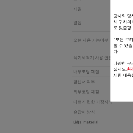
재질
당사와 당
해 귀하의
열원
로 맞춤형
"모든 쿠
오븐 사용 가능여부
할 수 있
다.
식기세척기 사용 안전여부
다양한 쿠
십시오.
환
내부코팅 재질
세한 내용
열센서 여부
외부코팅 재질
따르기 편한 가장자리
손잡이 방식
Lid(s) material