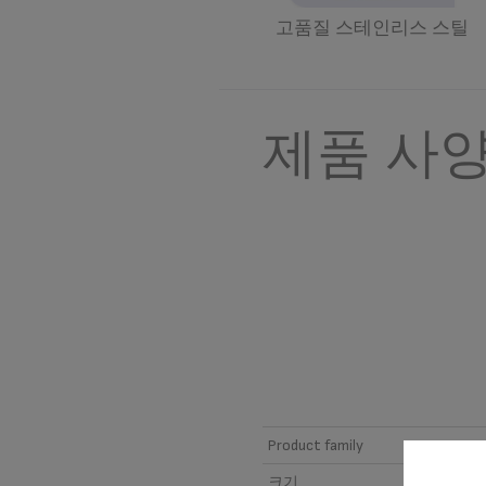
고품질 스테인리스 스틸
제품 사
Product family
크기