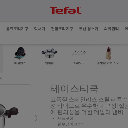
품
음료조리기구
믹서기
전열조리기구
무선 청소기
의류관리
매직핸즈
비
압력솥
조리도구
주방칼, 가위, 도마
쿡
테이스티쿡
고품질 스테인리스 스틸과 특수 
션 바닥으로 우수한 내구성! 깔
›
에 편의성을 더한 데일리 냄비!
제품구성
편수냄비 16cm