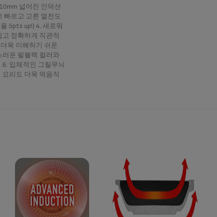
10mm 넓어진 인덕션
더 빠르고 고른 열전도
5pts up!) 4. 새로워
쉽고 정확하게 직관적
 더욱 이해하기 쉬운
급스러운 펄블랙 컬러와
 6. 입체적인 그릴무늬
 요리도 더욱 먹음직
징