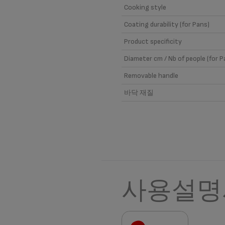
Cooking style
Coating durability (for Pans)
Product specificity
Diameter cm / Nb of people (for P
Removable handle
바닥 재질
사용설명