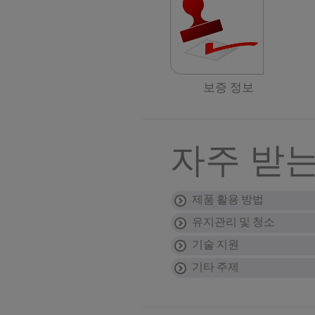
보증 정보
자주 받는
제품 활용 방법
유지관리 및 청소
조리기구는 오븐에 
기술 지원
탈착가능한 손잡이가 있는
테팔 열센서(THER
팬이나 냄비는 어떻
거해야 합니다). 기구를
하나요?
기타 주제
비점착성 팬
:
식기세척기 사용이 
프라이팬의 손잡이가 
프라이팬: 140° C ~ 195°
비눗물로 손세척하세요.
기본 권장사항
식기세척기 사용이 가능
손잡이는 고정 장치의 계
프라이팬의 바닥에 
스크래치가 발생한 
크레이프팬: 165° C ~ 240
팬은 매 사용 시 마다 세
• 플라스틱이나 나무로 
사용해 조이되 너무 강하
팬이 어떻게 아래로 
이는 음식을 튀기고 재빨
로만 씻어낼 경우 막이 
• 필요 이상으로 조리되
아니오, 테팔 프라이팬의
팬의 바닥이 평평하지
팬의 코팅이 벗겨질 