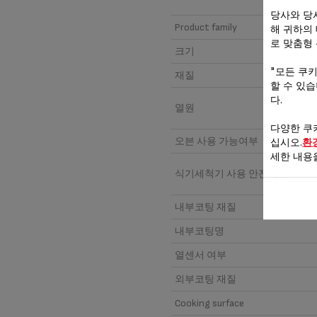
당사와 당
Product family
해 귀하의
로 맞춤형
크기
"모든 쿠
재질
할 수 있
다.
열원
다양한 쿠
오븐 사용 가능여부
십시오.
환
세한 내용
식기세척기 사용 안전여부
내부코팅 재질
내부코팅명
열센서 여부
외부코팅 재질
Cooking surface