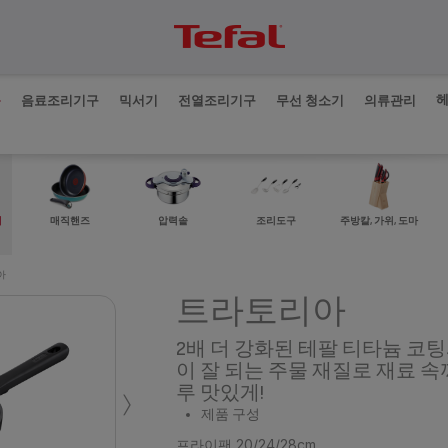
품
음료조리기구
믹서기
전열조리기구
무선 청소기
의류관리
매직핸즈
비
압력솥
조리도구
주방칼, 가위, 도마
아
트라토리아
2배 더 강화된 테팔 티타늄 코
이 잘 되는 주물 재질로 재료 
›
루 맛있게!
제품 구성
프라이팬 20/24/28cm