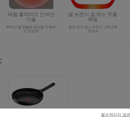
테팔 풀와이드 인덕션
열 보존이 잘 되는 주물
기술
재질
뛰어난 열 효율로 음식을 더 빠르
겉은 타지 않고 속까지 고루고루
고 맛있게!
맛있게
양
트라토리아
필수적이지 않은