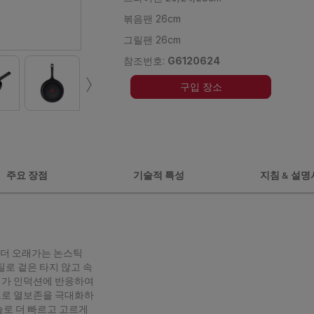
볶음팬 26cm
그릴팬 26cm
참조번호:
G6120624
›
구입 장소
주요 장점
기술적 특성
지침 & 설명
배 더 오래가는 논스틱
재질로 겉은 타지 않고 속
전체가 인덕션에 반응하여
으로 열보존을 극대화하
술로 더 빠르고 고르게