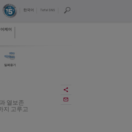
한국어
Tefal SNS
헤어케어
밀폐용기
팅과 열보존
속까지 고루고