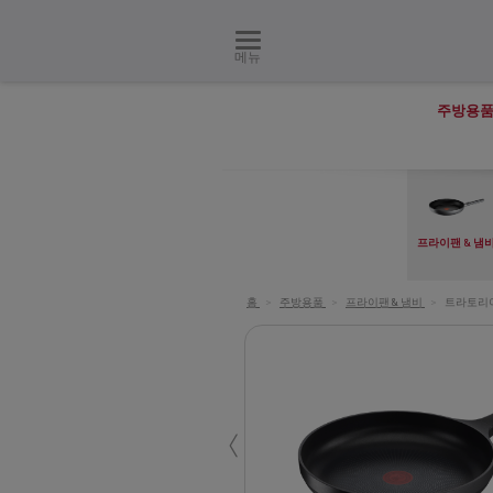
메뉴
주방용
프라이팬 & 냄
홈
>
주방용품
>
프라이팬 & 냄비
>
트라토리
‹