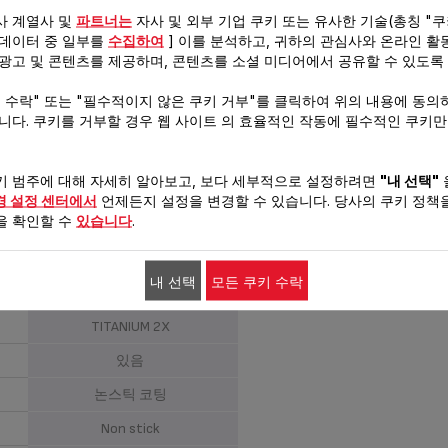
사 계열사 및
파트너는
자사 및 외부 기업 쿠키 또는 유사한 기술(총칭 "쿠
Frypan
 데이터 중 일부를
수집하여
] 이를 분석하고, 귀하의 관심사와 온라인 활
 광고 및 콘텐츠를 제공하며, 콘텐츠를 소셜 미디어에서 공유할 수 있도록
28 Cm
키 수락" 또는 "필수적이지 않은 쿠키 거부"를 클릭하여 위의 내용에 동의
알루미늄
습니다. 쿠키를 거부할 경우 웹 사이트 의 효율적인 작동에 필수적인 쿠키
인덕션 - 가스레인지 - 전기레인
지 - 하이라이트
키 범주에 대해 자세히 알아보고, 보다 세부적으로 설정하려면
"내 선택"
175°C 까지 호환가능
경 설정 센터에서
언제든지 설정을 변경할 수 있습니다. 당사의 쿠키 정책을
을 확인할 수
있습니다
.
식기세척기 사용가능하오나 손
세척 권장
내 선택
모든 쿠키 수락
논스틱 코팅
TITANIUM 2X
있음
논스틱 코팅
Non stick