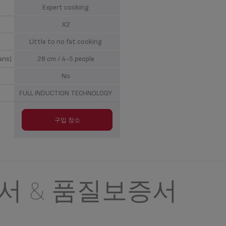
Expert cooking
X2
Little to no fat cooking
ans)
28 cm / 4-5 people
No
FULL INDUCTION TECHNOLOGY
구입 장소
서 & 품질보증서