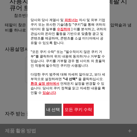
사용자 매뉴얼 및 자주 물어본 질문 테팔 시
큐어 트렌디 압력솥 2L+유리뚜껑
참조번호 :
P2640201
당사와 당사 계열사 및
파트너는
자사 및 외부 기업
쿠키 또는 유사한 기술(총칭 "쿠키")을 통해 귀하의
테팔이 찾은 최적의 압력으로, 맛있는 밥과 요리를 빠르게 - 압력솥과 냄
데이터 중 일부를
수집하여
] 이를 분석하고, 귀하의
비를 하나로
관심사와 온라인 활동을 기반으로 맞춤형 광고 및
콘텐츠를 제공하며, 콘텐츠를 소셜 미디어에서 공
유할 수 있도록 합니다.
사용설명서 & 품질보증서
"모든 쿠키 수락" 또는 "필수적이지 않은 쿠키 거
부"를 클릭하여 위의 내용에 동의하거나 거부할 수
있습니다. 쿠키를 거부할 경우 웹 사이트 의 효율적
인 작동에 필수적인 쿠키만 사용됩니다.
다양한 쿠키 범주에 대해 자세히 알아보고, 보다 세
부적으로 설정하려면
"내 선택"
을 클릭하십시오.
환경 설정 센터에서
언제든지 설정을 변경할 수 있
습니다. 당사의 쿠키 정책을 읽고 자세한 내용을 확
보증 정보
인할 수
있습니다
.
내 선택
모든 쿠키 수락
자주 받는 질문
제품 활용 방법