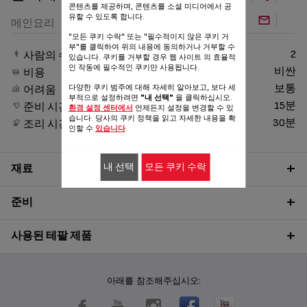
콘텐츠를 제공하며, 콘텐츠를 소셜 미디어에서 공
유할 수 있도록 합니다.
메인요리
"모든 쿠키 수락" 또는 "필수적이지 않은 쿠키 거
부"를 클릭하여 위의 내용에 동의하거나 거부할 수
2
사람의 수
있습니다. 쿠키를 거부할 경우 웹 사이트 의 효율적
인 작동에 필수적인 쿠키만 사용됩니다.
비싼
비용
다양한 쿠키 범주에 대해 자세히 알아보고, 보다 세
보통
어려움
부적으로 설정하려면
"내 선택"
을 클릭하십시오.
15분
준비 시간
환경 설정 센터에서
언제든지 설정을 변경할 수 있
습니다. 당사의 쿠키 정책을 읽고 자세한 내용을 확
30분
조리 시간
인할 수
있습니다
.
내 선택
모든 쿠키 수락
재료
준비
사용된 테팔 제품
아래를 참조해주십시오: