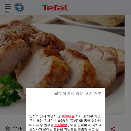
메뉴
비스
필수적이지 않은 쿠키 거부
당사와 당사 계열사 및
파트너는
자사 및 외부 기업
쿠키 또는 유사한 기술(총칭 "쿠키")을 통해 귀하의
데이터 중 일부를
수집하여
] 이를 분석하고, 귀하의
숲 속에 놀러 온 아기돼지 삼형제
관심사와 온라인 활동을 기반으로 맞춤형 광고 및