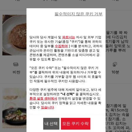
필수적이지 않은 쿠키 거부
김치 떡갈비
메인요리
1.묵은 김치는 흐르는물에 헹궈 물기를 꽉 짜
총총 다져주세요 2. 다진 쇠고기에 다진김치
당사와 당사 계열사 및
파트너는
자사 및 외부 기업
와 고기양념을 넣어 치대고, 3.먹기좋게 납작
쿠키 또는 유사한 기술(총칭 "쿠키")을 통해 귀하의
빚어주세요. 4. 달군 팬에 기름 둘러 앞뒤로 노
데이터 중 일부를
수집하여
] 이를 분석하고, 귀하의
릇하게 굽고, 5. 접시에 담아 잣가루를 뿌려
관심사와 온라인 활동을 기반으로 맞춤형 광고 및
마무리해주세요 ...
콘텐츠를 제공하며, 콘텐츠를 소셜 미디어에서 공
유할 수 있도록 합니다.
"모든 쿠키 수락" 또는 "필수적이지 않은 쿠키 거
비싼
보통
25분
10분
부"를 클릭하여 위의 내용에 동의하거나 거부할 수
있습니다. 쿠키를 거부할 경우 웹 사이트 의 효율적
인 작동에 필수적인 쿠키만 사용됩니다.
다양한 쿠키 범주에 대해 자세히 알아보고, 보다 세
파산적
부적으로 설정하려면
"내 선택"
을 클릭하십시오.
메인요리
환경 설정 센터에서
언제든지 설정을 변경할 수 있
습니다. 당사의 쿠키 정책을 읽고 자세한 내용을 확
1. 파는 길이 6cm로 썰어 소금, 참기름에 밑
인할 수
있습니다
.
양념한다. 2. 쇠고기는 길이 7cm, 폭1.5cm정
도로 썰어 고기양념에 재운다. 3. 김치는 속을
털어내고 7cm*1cm크기로 썰어 참기름, 소
금, 설탕을 넣어 무친다. 4. 쇠고기와 김치는
내 선택
모든 쿠키 수락
테팔 프라이팬에 볶아 익혀낸다. 5. 꼬치에 파,