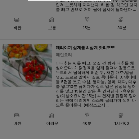
쇠고기, 김치 순으로 끼워 부침가루, 달걀물을
입혀 노릇하게 지져낸다. 6. 한 김 식으면 꼬지
를 빼고 반으로 저며 썰어 접시에 담아낸다 ...
비싼
보통
15분
30분
데리야끼 삼계롤 & 삼계 잣리조또
메인요리
1. 대추는 씨를 빼고, 껍질 깐 밤과 대추를 채
썰어준다. 2. 닭정육을 얇게 펼쳐서 칼등으로
두드려서 납작하게 펴준 뒤, 채썬 대추,밤을
넣고 도르르 말아서 실로 묶어준다. 3. 냄비에
물 5컵을 붓고 수삼, 통마늘, 양파, 대파, 대추
를 넣고10분 끓이다가 실로 말은 닭정육 덩어
리를 넣고 15분간 삶은 후 건져낸다. -육수완
성(예상소요시간 15분) 4. 건져낸 닭정육 덩어
리는 팬에 데리야끼 소스에 굴려가며 색이 나
도록 졸여준다. (예상소요시 ...
비싼
어려운
40분
1시간00