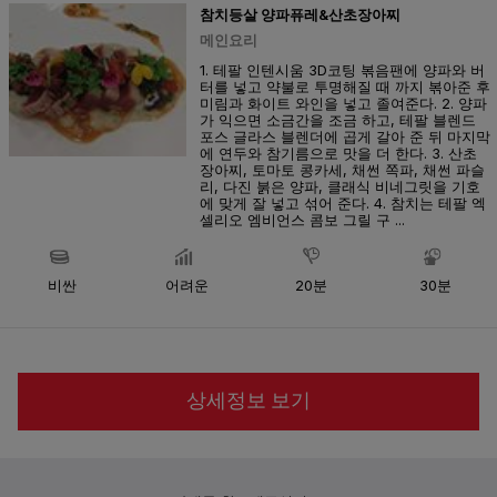
참치등살 양파퓨레&산초장아찌
메인요리
1. 테팔 인텐시움 3D코팅 볶음팬에 양파와 버
터를 넣고 약불로 투명해질 때 까지 볶아준 후
미림과 화이트 와인을 넣고 졸여준다. 2. 양파
가 익으면 소금간을 조금 하고, 테팔 블렌드
포스 글라스 블렌더에 곱게 갈아 준 뒤 마지막
에 연두와 참기름으로 맛을 더 한다. 3. 산초
장아찌, 토마토 콩카세, 채썬 쪽파, 채썬 파슬
리, 다진 붉은 양파, 클래식 비네그릿을 기호
에 맞게 잘 넣고 섞어 준다. 4. 참치는 테팔 엑
셀리오 엠비언스 콤보 그릴 구 ...
비싼
어려운
20분
30분
상세정보 보기