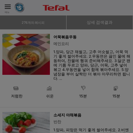
메뉴
상세 검색결과
276개의 레시피
비스
어묵볶음우동
메인요리
1.양파, 당근 채썰고, 고추 어슷썰고, 어묵 먹
기 좋게 썰어주세요. 2.우동면은 끓인 물에 해
동하여, 찬물에 헹궈 준비해주세요. 3.달군 팬
에 기름 두르고 양파, 당근, 어묵, 고추 넣어
볶고 4.우동면을 넣어 함께 볶아주세요. 5.양
념장을 부어 살짝만 더 볶아 마무리하면 됩니
다. ...
저렴한
쉬운
15분
15분
소세지 야채볶음
반찬
1.양파, 피망은 먹기 좋게 썰어주세요. 2.비엔