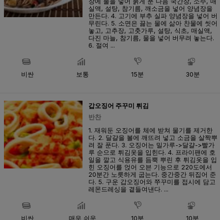
장에 물을 넣어 묽게 푼 다음 국간장, 소주, 매
실액, 설탕, 참기름, 깨소금을 넣어 양념장을
만든다. 4. 고기에 부추 실파 양념장을 넣어 버
무린다. 5. 소면은 끓는 물에 삶아 찬물에 씻어
놓고, 고추장, 고춧가루, 설탕, 식초, 매실액,
다진 마늘, 참기름, 물을 넣어 버무려 놓는다.
6. 절여 ...
비싼
보통
15분
30분
갑오징어 주꾸미 튀김
반찬
1. 재워둔 오징어를 체에 받쳐 물기를 제거한
다. 2. 달걀을 볼에 깨뜨려 넣고 소금을 살짝뿌
려 잘 푼다. 3. 오징어는 밀가루->달걀->빨가
루 순으로 튀김옷을 입힌다. 4. 프라이팬에 호
일을 깔고 식용유를 듬뿍 뿌린 후 튀김옷을 입
힌 오징어를 얹어 오븐 기능으로 220도에서
20분간 노릇하게 굽는다. 중간중간 뒤집어 준
다. 5. 구운 갑오징어와 쭈꾸미를 접시에 담고
레몬드레싱을 곁들여낸다. ...
비싼
매우 쉬운
10분
10분