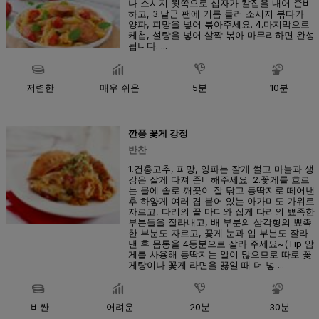
나 소시지 윗쪽으로 십자가 칼집을 내어 준비
하고, 3.달군 팬에 기름 둘러 소시지 볶다가
양파, 피망을 넣어 볶아주세요. 4.마지막으로
케첩, 설탕을 넣어 살짝 볶아 마무리하면 완성
됩니다. ...
저렴한
매우 쉬운
5분
10분
깐풍 꽃게 강정
반찬
1.건홍고추, 피망, 양파는 잘게 썰고 마늘과 생
강은 잘게 다져 준비해주세요. 2.꽃게를 흐르
는 물에 솔로 깨끗이 잘 닦고 등딱지로 떼어낸
후 하얗게 여러 겹 붙어 있는 아가미도 가위로
자르고, 다리의 끝 마디와 집게 다리의 뾰족한
부분들을 잘라내고, 배 부분의 삼각형의 뾰족
한 부분도 자르고, 꽃게 눈과 입 부분도 잘라
낸 후 몸통을 4등분으로 잘라 주세요~(Tip 암
게를 사용해 등딱지는 알이 많으므로 따로 꽃
게탕이나 꽃게 라면을 끓일 때 더 넣 ...
비싼
어려운
20분
30분