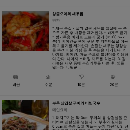
상큼오이와 새우찜
반찬
* 새우 손질 - 살짝 얼린 새우를 껍질째 등 쪽
으로 가른 후 내장을 제거한다. * 바게트 굽기
? 빵가루용 바게트 오븐에 굽기 (160℃ 6~7
분) 1. 베이컨을 팬에 구운 후 키친타올을 이용
해 기름기를 제거한다. 손질한 새우는 생강술
을 뿌려 10분 가량 둔 후 수분을 제거한다. 2.
바게트, 베이컨, 마늘 순으로 블렌더를 이용하
여 간다. 나머지 스터핑 재료를 섞는다. 3. 갈
라놓은 새우 등에 부침가루를 바른 후, 2)를
넣는다. 4. 달군 ...
비싼
쉬운
10분
20분
부추 삼겹살 구이와 비빔국수
메인요리
1. 돼지고기는 약 3cm 두께의 통 삼겹살을 준
비하여 잔칼집을 넣는다. 2. 부추와 실파는
0.5cm로 송송 썰고 마늘은 굵게 다진다. 3. 된