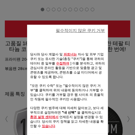
구입 장소
필수적이지 않은 쿠키 거부
고품질 18/10 스테인리스 스틸 소재와 강력한 테팔 티
타늄 코팅으로 스텐팬과 코팅팬의 장점을 한 번에!
당사와 당사 계열사 및
파트너는
자사 및 외부 기업
쿠키 또는 유사한 기술(총칭 "쿠키")을 통해 귀하의
프라이팬 20cm/24cm/28cm/30cm
데이터 중 일부를
수집하여
] 이를 분석하고, 귀하의
관심사와 온라인 활동을 기반으로 맞춤형 광고 및
볶음팬 28cm
콘텐츠를 제공하며, 콘텐츠를 소셜 미디어에서 공
유할 수 있도록 합니다.
공유
보내기
"모든 쿠키 수락" 또는 "필수적이지 않은 쿠키 거
부"를 클릭하여 위의 내용에 동의하거나 거부할 수
제품 특징
있습니다. 쿠키를 거부할 경우 웹 사이트 의 효율적
인 작동에 필수적인 쿠키만 사용됩니다.
다양한 쿠키 범주에 대해 자세히 알아보고, 보다 세
‹
›
부적으로 설정하려면
"내 선택"
을 클릭하십시오.
환경 설정 센터에서
언제든지 설정을 변경할 수 있
습니다. 당사의 쿠키 정책을 읽고 자세한 내용을 확
인할 수
있습니다
.