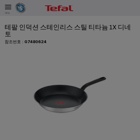
메뉴
테팔 인덕션 스테인리스 스틸 티타늄 1X 디네
비스
토
참조번호 :
G7480624