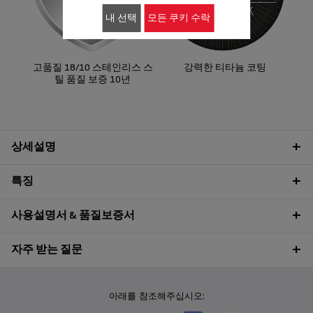
써
내 선택
모든 쿠키 수락
고품질 18/10 스테인리스 스
강력한 티타늄 코팅
틸 품질 보증 10년
상세설명
특징
사용설명서 & 품질보증서
자주 받는 질문
아래를 참조해주십시오: