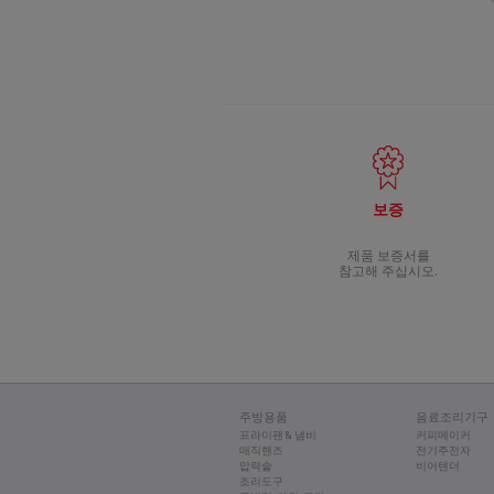
보증
제품 보증서를
참고해 주십시오.
주방용품
음료조리기구
프라이팬 & 냄비
커피메이커
매직핸즈
전기주전자
압력솥
비어텐더
조리도구