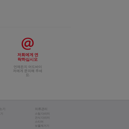
저희에게 연
락하십시오
언제든지 어드바이
저에게 문의해 주세
요.
소기
의류관리
소기
스팀 다리미
건식 다리미
스티머
보풀제거기