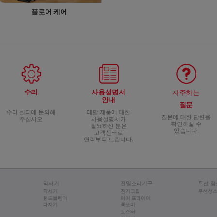
플로어 케어
수리
사용설명서
자주하는
안내
질문
수리 센터에 문의해
테팔 제품에 대한
질문에 대한 답변을
주십시오
사용설명서가
확인하실 수
필요하신 분은
있습니다.
고객센터로
연락부탁 드립니다.
믹서기
전열조리기구
무선 청
믹서기
전기그릴
무선청
핸드블렌더
에어 프라이어
다지기
쿡포미
토스터