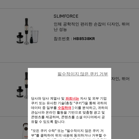
SLIMFORCE
인체 공학적인 편리한 손잡이 디자인, 뛰어
난 성능
참조번호 :
HB8538KR
테팔 슬림포스 핸드블렌더
필수적이지 않은 쿠키 거부
인체 공학적인 편리한 손잡이 디자인, 뛰어
난 성능
참조번호 :
HB853AKR
당사와 당사 계열사 및
파트너는
자사 및 외부 기업
쿠키 또는 유사한 기술(총칭 "쿠키")을 통해 귀하의
데이터 중 일부를
수집하여
] 이를 분석하고, 귀하의
관심사와 온라인 활동을 기반으로 맞춤형 광고 및
콘텐츠를 제공하며, 콘텐츠를 소셜 미디어에서 공
유할 수 있도록 합니다.
TURBOMIX PLUS
"모든 쿠키 수락" 또는 "필수적이지 않은 쿠키 거
부"를 클릭하여 위의 내용에 동의하거나 거부할 수
참조번호 :
HB1011KR