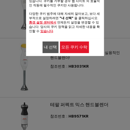
있습니다. 쿠키를 거부할 경우 웹 사이트 의 효율적
인 작동에 필수적인 쿠키만 사용됩니다.
다양한 쿠키 범주에 대해 자세히 알아보고, 보다 세
부적으로 설정하려면
"내 선택"
을 클릭하십시오.
환경 설정 센터에서
언제든지 설정을 변경할 수 있
습니다. 당사의 쿠키 정책을 읽고 자세한 내용을 확
인할 수
있습니다
.
SIMPLY INVENTS
내 선택
모든 쿠키 수락
강력한 성능에 깔끔한 보관까지! 실용적인
핸드블랜더!
참조번호 :
HB3031KR
테팔 퍼펙트 믹스 핸드블렌더
참조번호 :
HB9571KR