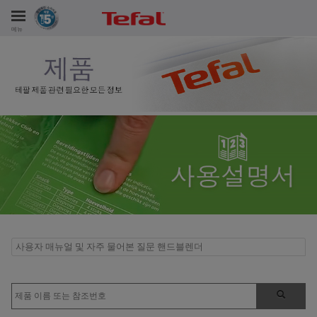
메뉴
비스
사용자 매뉴얼 및 자주 물어본 질문 핸드블렌더